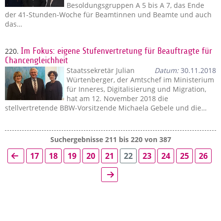
Besoldungsgruppen A 5 bis A 7, das Ende
der 41-Stunden-Woche für Beamtinnen und Beamte und auch
das…
220.
Im Fokus: eigene Stufenvertretung für Beauftragte für
Chancengleichheit
Staatssekretär Julian
Datum:
30.11.2018
Würtenberger, der Amtschef im Ministerium
für Inneres, Digitalisierung und Migration,
hat am 12. November 2018 die
stellvertretende BBW-Vorsitzende Michaela Gebele und die…
Suchergebnisse 211 bis 220 von 387
17
18
19
20
21
22
23
24
25
26