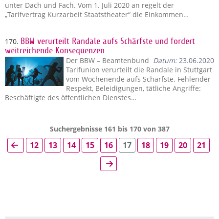
unter Dach und Fach. Vom 1. Juli 2020 an regelt der
„Tarifvertrag Kurzarbeit Staatstheater“ die Einkommen…
170.
BBW verurteilt Randale aufs Schärfste und fordert
weitreichende Konsequenzen
Der BBW – Beamtenbund
Datum:
23.06.2020
Tarifunion verurteilt die Randale in Stuttgart
vom Wochenende aufs Schärfste. Fehlender
Respekt, Beleidigungen, tätliche Angriffe:
Beschäftigte des öffentlichen Dienstes…
Suchergebnisse 161 bis 170 von 387
12
13
14
15
16
17
18
19
20
21