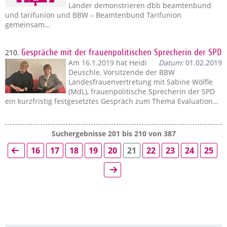
Länder demonstrieren dbb beamtenbund
und tarifunion und BBW – Beamtenbund Tarifunion
gemeinsam…
210.
Gespräche mit der frauenpolitischen Sprecherin der SPD
Am 16.1.2019 hat Heidi
Datum:
01.02.2019
Deuschle, Vorsitzende der BBW
Landesfrauenvertretung mit Sabine Wölfle
(MdL), frauenpolitische Sprecherin der SPD
ein kurzfristig festgesetztes Gespräch zum Thema Evaluation…
Suchergebnisse 201 bis 210 von 387
16
17
18
19
20
21
22
23
24
25