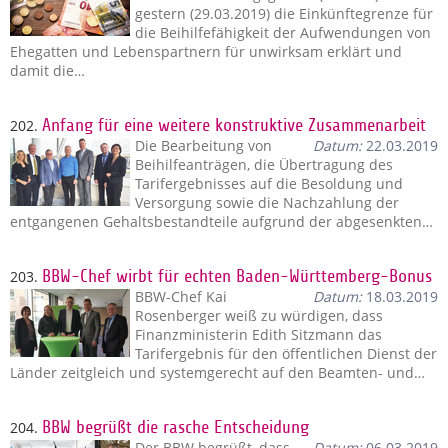
gestern (29.03.2019) die Einkünftegrenze für
die Beihilfefähigkeit der Aufwendungen von
Ehegatten und Lebenspartnern für unwirksam erklärt und
damit die…
202.
Anfang für eine weitere konstruktive Zusammenarbeit
Die Bearbeitung von
Datum:
22.03.2019
Beihilfeanträgen, die Übertragung des
Tarifergebnisses auf die Besoldung und
Versorgung sowie die Nachzahlung der
entgangenen Gehaltsbestandteile aufgrund der abgesenkten…
203.
BBW-Chef wirbt für echten Baden-Württemberg-Bonus
BBW-Chef Kai
Datum:
18.03.2019
Rosenberger weiß zu würdigen, dass
Finanzministerin Edith Sitzmann das
Tarifergebnis für den öffentlichen Dienst der
Länder zeitgleich und systemgerecht auf den Beamten- und…
204.
BBW begrüßt die rasche Entscheidung
Der BBW begrüßt, dass
Datum:
06.03.2019