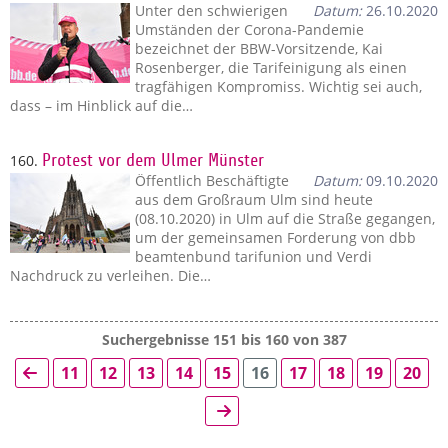
Unter den schwierigen
Datum:
26.10.2020
Umständen der Corona-Pandemie
bezeichnet der BBW-Vorsitzende, Kai
Rosenberger, die Tarifeinigung als einen
tragfähigen Kompromiss. Wichtig sei auch,
dass – im Hinblick auf die…
160.
Protest vor dem Ulmer Münster
Öffentlich Beschäftigte
Datum:
09.10.2020
aus dem Großraum Ulm sind heute
(08.10.2020) in Ulm auf die Straße gegangen,
um der gemeinsamen Forderung von dbb
beamtenbund tarifunion und Verdi
Nachdruck zu verleihen. Die…
Suchergebnisse 151 bis 160 von 387
11
12
13
14
15
16
17
18
19
20