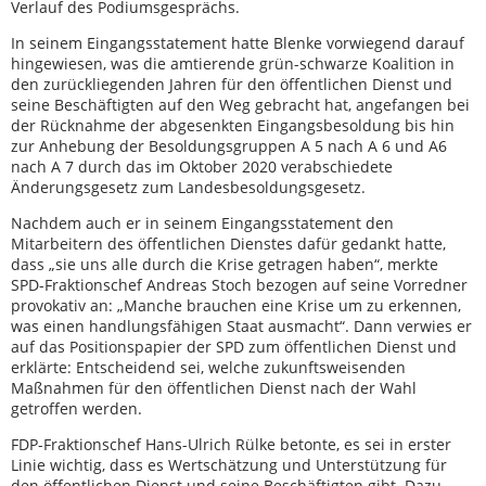
Verlauf des Podiumsgesprächs.
In seinem Eingangsstatement hatte Blenke vorwiegend darauf
hingewiesen, was die amtierende grün-schwarze Koalition in
den zurückliegenden Jahren für den öffentlichen Dienst und
seine Beschäftigten auf den Weg gebracht hat, angefangen bei
der Rücknahme der abgesenkten Eingangsbesoldung bis hin
zur Anhebung der Besoldungsgruppen A 5 nach A 6 und A6
nach A 7 durch das im Oktober 2020 verabschiedete
Änderungsgesetz zum Landesbesoldungsgesetz.
Nachdem auch er in seinem Eingangsstatement den
Mitarbeitern des öffentlichen Dienstes dafür gedankt hatte,
dass „sie uns alle durch die Krise getragen haben“, merkte
SPD-Fraktionschef Andreas Stoch bezogen auf seine Vorredner
provokativ an: „Manche brauchen eine Krise um zu erkennen,
was einen handlungsfähigen Staat ausmacht“. Dann verwies er
auf das Positionspapier der SPD zum öffentlichen Dienst und
erklärte: Entscheidend sei, welche zukunftsweisenden
Maßnahmen für den öffentlichen Dienst nach der Wahl
getroffen werden.
FDP-Fraktionschef Hans-Ulrich Rülke betonte, es sei in erster
Linie wichtig, dass es Wertschätzung und Unterstützung für
den öffentlichen Dienst und seine Beschäftigten gibt. Dazu