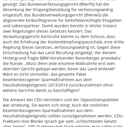
gesorgt: Das Bundesverfassungsgericht (BVerfG) hat die
Absenkung der Eingangsbesoldung für verfassungswidrig
eingestuft, das Bundesverwaltungsgericht (BVerwG) die
abgesenkte Einkünftegrenze für beihilfeberechtigte Ehegatten
und Lebenspartner. Damit wurden bereits in letzter Instanz
zwei Regelungen dieses Gesetzes kassiert. Das
Verwaltungsgericht Karlsruhe kommt zu dem Schluss, dass
auch die Erhöhung der Kostendämpfungspauschale, eine dritte
Regelung dieses Gesetzes, verfassungswidrig ist. Gegen diese
Entscheidung hat das Land Berufung eingelegt. Vor diesem
Hintergrund fragte BBW-Vorsitzender Rosenberger provokativ
die Runde: „Muss denn jede einzelne Maßnahme erst vom
obersten Gericht gekippt werden, bevor das Land einlenkt?
Wäre es nicht sinnvoller, das gesamte Paket
beamtenbezogener Sparmaßnahmen aus dem
Haushaltsbegleitgesetz 2013/2014 zurückzunehmen ohne
weitere Gerichte damit zu beschäftigen?
Die Antwort des CDU-Vertreters und der Oppositionspolitiker
war eindeutig. Sie waren sich einig: Auch die restlichen
beamtenbezogenen Sparmaßnahmen aus dem
Haushaltsbegleitgesetz sollten zurückgenommen werden. CDU-
Fraktions-Vize Blenke sprach gar vom „schlechtesten Gesetz
aller Zeiten“. SPD-Fraktionschef Stoch erklärte, man sollte nicht