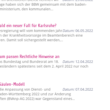
usage haben sich der BBW gemeinsam mit dem baden-
nministerium, den kommunalen…
ld ein neuer Fall für Karlsruhe?
esregierung will vom kommenden Jahr
Datum:
06.05.2022
in der Krankheitsvorsorge im Beamtenbereich eine
en. Damit soll sichergestellt werden,…
ium passen Rechtliche Hinweise an
 das Bundestag und Bundesrat am 18.
Datum:
12.04.2022
esländern spätestens seit dem 2. April 2022 nur noch
-Säulen-Modell
die Anpassung von Dienst- und
Datum:
07.04.2022
aden-Württemberg 2022 und zur Änderung
riften (BVAnp-ÄG 2022) war Gegenstand eines…