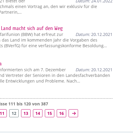
1 bietet der
Datum:
24.01.2022
hmals einen Vortrag an, den wir exklusiv für die
Partnerin,…
 Land macht sich auf den Weg
rifunion (BBW) hat erfreut zur
Datum:
20.12.2021
 das Land im kommenden Jahr die Vorgaben des
s (BVerfG) für eine verfassungskonforme Besoldung…
a
nformierten sich am 7. Dezember
Datum:
20.12.2021
und Vertreter der Senioren in den Landesfachverbänden
elle Entwicklungen und Probleme. Nach…
sse 111 bis 120 von 387
11
12
13
14
15
16