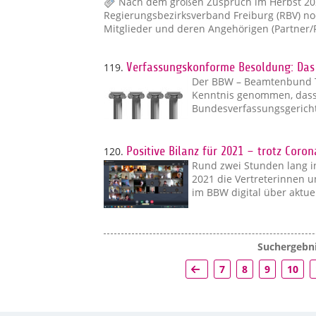
Nach dem großen Zuspruch im Herbst 202
Regierungsbezirksverband Freiburg (RBV) noc
Mitglieder und deren Angehörigen (Partner/
119.
Verfassungskonforme Besoldung: Das
Der BBW – Beamtenbund Ta
Kenntnis genommen, dass
Bundesverfassungsgericht
120.
Positive Bilanz für 2021 – trotz Coron
Rund zwei Stunden lang i
2021 die Vertreterinnen 
im BBW digital über aktu
Suchergebni
7
8
9
10