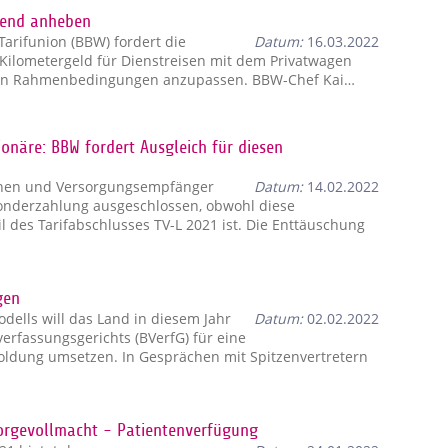
hend anheben
rifunion (BBW) fordert die
Datum:
16.03.2022
Kilometergeld für Dienstreisen mit dem Privatwagen
n Rahmenbedingungen anzupassen. BBW-Chef Kai…
onäre: BBW fordert Ausgleich für diesen
nen und Versorgungsempfänger
Datum:
14.02.2022
onderzahlung ausgeschlossen, obwohl diese
 des Tarifabschlusses TV-L 2021 ist. Die Enttäuschung
gen
ells will das Land in diesem Jahr
Datum:
02.02.2022
rfassungsgerichts (BVerfG) für eine
ldung umsetzen. In Gesprächen mit Spitzenvertretern
orgevollmacht - Patientenverfügung