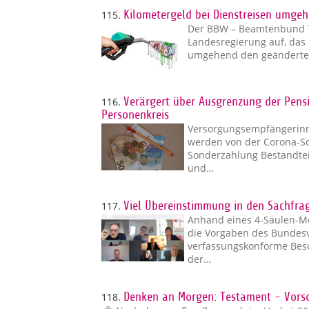
115.
Kilometergeld bei Dienstreisen umge
Der BBW – Beamtenbund Ta
Landesregierung auf, das 
umgehend den geänderte
116.
Verärgert über Ausgrenzung der Pensi
Personenkreis
Versorgungsempfängerin
werden von der Corona-S
Sonderzahlung Bestandteil
und…
117.
Viel Übereinstimmung in den Sachfra
Anhand eines 4-Säulen-Mod
die Vorgaben des Bundesve
verfassungskonforme Beso
der…
118.
Denken an Morgen: Testament - Vors