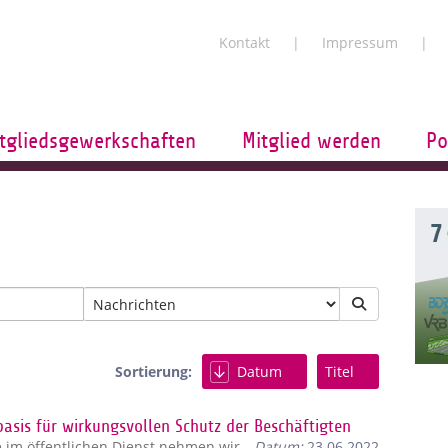
Kontakt
Impressum
tgliedsgewerkschaften
Mitglied werden
Po
7
Sortierung:
Datum
Titel
basis für wirkungsvollen Schutz der Beschäftigten
e im öffentlichen Dienst nehmen wir
Datum:
23.06.2022