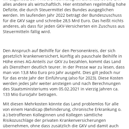
alles andere als wirtschaftlich. Hier entstehen regelmäßig hohe
Defizite, die durch Steuermittel des Bundes ausgeglichen
werden. Im laufenden Jahr 2022 beträgt der Bundeszuschuss
für die GKV sage und schreibe 28,5 Mrd Euro. Das heißt nichts
anderes, als dass für jeden GKV-Versicherten ein Zuschuss aus
Steuermitteln fällig wird.
Den Anspruch auf Beihilfe für den Personenkreis, der sich
gesetzlich krankenversichert, künftig als pauschale Beihilfe in
Höhe eines AG-Anteils zur GKV zu bezahlen, kommt das Land
als Dienstherr deutlich teurer. In der Presse war zu lesen, dass
man von 13,8 Mio Euro pro Jahr ausgeht. Dies gilt jedoch nur
für das erste Jahr der Einführung (also für 2023). Diese Kosten
werden jedes Jahr weiter ansteigen und nach Berechnungen
des Staatsministeriums vom 05.02.2021 in vierzig Jahren ca.
133 Mio Euro/Jahr betragen.
Mit diesen Mehrkosten könnte das Land problemlos für alle
von einem Handicap (Behinderung, chronische Erkrankung o.
ä.) betroffenen Kolleginnen und Kollegen sämtliche
Risikozuschläge der privaten Krankenversicherungen
übernehmen, ohne dass zusätzlich die GKV und damit auch