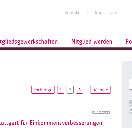
Kontakt
Impressum
tgliedsgewerkschaften
Mitglied werden
Po
vorherige
1
2
3
....
nächste
01.12.2023
Stuttgart für Einkommensverbesserungen