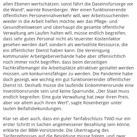
allen Ebenen wertschätzen, sonst fährt die Daseinsfürsorge vor
die Wand“, warnte Rosenberger. Wer einen funktionierende
öffentlichen Personennahverkehr will, wer Arbeitssuchenden
wieder in die Arbeit helfen möchte, wer das Pflege- und
Gesundheitswesen und überhaupt die gesamte öffentliche
Verwaltung am Laufen halten will, müsse endlich begreifen,
dass sehr gutes Personal nicht als teuerster Kostenfaktor
gesehen werden darf, sondern als wertvollste Ressource, die
ein öffentlicher Dienst haben kann. Die Vereinigung
kommunaler Arbeitgeberverbände habe aber offensichtlich
noch immer nicht begriffen, dass beim derzeitigen
Fachkräftemangel die Arbeitsplätze attraktiver gestaltet werden
müssen, um konkurrenzfähiger zu werden. Die Pandemie habe
doch gezeigt, wie wichtig ein gut funktionierender öffentlicher
Dienst ist. Deshalb müsse die laufende Einkommensrunde eine
Investitionsrunde sein und keine Sparrunde. „Der Staat muss
endlich begreifen: Eine gute Verwaltung hat zwar ihren Preis,
aber vor allem auch ihren Wert“, sagte Rosenberger unter
lauten Beifallsbekundungen.
Klar sei aber auch, dass ein guter Tarifabschluss TVöD nur ein
erster Schritt in Sachen angemessener Bezahlung sein könne,
erklärte der BBW-Vorsitzende. Die Übertragung des
Tarifergebnisses auf die Besoldung müsse folgen, und zwar