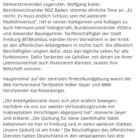
Demonstrierenden zugerufen. Wolfgang Kailer,
Bezirksvorsitzender BDZ Baden, stimmte ähnliche Töne an. „Es
reicht. Es muss endlich Schluss sein mit weiterem
Reallohnverlust“, rief er seinen Kolleginnen und Kollegen zu.
Auch Hermann-Josef Siebigteroth, Bundesvorsitzender VDStra,
und Alexander Baumgartner, Tarifbeschäftigter der Stadt
Freiburg (BTBKomba), standen ihren Vorrednern in der Kritik
an den öffentlichen Arbeitgebern in nichts nach: Die öffentlich
Beschäftigten sorgten dafür, dass das tägliche Leben für alle
funktioniere. Dafür forderten sie Gehälter, mit denen sie ihren
Lebensunterhalt auch finanzieren könnten, lautete ihre
Botschaft unisono.
Hauptredner auf der zentralen Protestkundgebung waren der
dbb Fachvorstand Tarifpolitik Volker Geyer und BBW-
Vorsitzender Kai Rosenberger.
„Die Arbeitgeberseite muss sich jetzt endlich bewegen,
nachdem sie uns zur zweiten Verhandlungsrunde mit
inakzeptablen Vorschlägen abgespeist hat“, monierte Geyer
und erklärte: „Die Quittung für diese zweifelhafte Taktik
bekommen sie hier in Freiburg und in vielen weiteren Städten.
Unsere Geduld ist am Ende.“ Die Beschäftigten des öffentlichen
Dienstes hätten Deutschland in den vergangenen fast drei