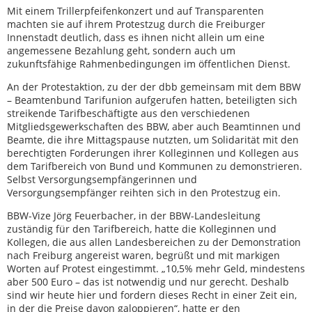
Mit einem Trillerpfeifenkonzert und auf Transparenten
machten sie auf ihrem Protestzug durch die Freiburger
Innenstadt deutlich, dass es ihnen nicht allein um eine
angemessene Bezahlung geht, sondern auch um
zukunftsfähige Rahmenbedingungen im öffentlichen Dienst.
An der Protestaktion, zu der der dbb gemeinsam mit dem BBW
– Beamtenbund Tarifunion aufgerufen hatten, beteiligten sich
streikende Tarifbeschäftigte aus den verschiedenen
Mitgliedsgewerkschaften des BBW, aber auch Beamtinnen und
Beamte, die ihre Mittagspause nutzten, um Solidarität mit den
berechtigten Forderungen ihrer Kolleginnen und Kollegen aus
dem Tarifbereich von Bund und Kommunen zu demonstrieren.
Selbst Versorgungsempfängerinnen und
Versorgungsempfänger reihten sich in den Protestzug ein.
BBW-Vize Jörg Feuerbacher, in der BBW-Landesleitung
zuständig für den Tarifbereich, hatte die Kolleginnen und
Kollegen, die aus allen Landesbereichen zu der Demonstration
nach Freiburg angereist waren, begrüßt und mit markigen
Worten auf Protest eingestimmt. „10,5% mehr Geld, mindestens
aber 500 Euro – das ist notwendig und nur gerecht. Deshalb
sind wir heute hier und fordern dieses Recht in einer Zeit ein,
in der die Preise davon galoppieren“, hatte er den