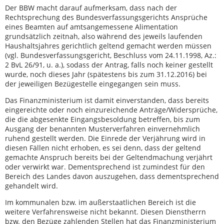
Der BBW macht darauf aufmerksam, dass nach der
Rechtsprechung des Bundesverfassungsgerichts Ansprüche
eines Beamten auf amtsangemessene Alimentation
grundsätzlich zeitnah, also während des jeweils laufenden
Haushaltsjahres gerichtlich geltend gemacht werden müssen
(vgl. Bundesverfassungsgericht, Beschluss vom 24.11.1998, Az.:
2 BvL 26/91, u. a.), sodass der Antrag, falls noch keiner gestellt
wurde, noch dieses Jahr (spätestens bis zum 31.12.2016) bei
der jeweiligen Bezügestelle eingegangen sein muss.
Das Finanzministerium ist damit einverstanden, dass bereits
eingereichte oder noch einzureichende Anträge/Widersprüche,
die die abgesenkte Eingangsbesoldung betreffen, bis zum
Ausgang der benannten Musterverfahren einvernehmlich
ruhend gestellt werden. Die Einrede der Verjährung wird in
diesen Fällen nicht erhoben, es sei denn, dass der geltend
gemachte Anspruch bereits bei der Geltendmachung verjährt
oder verwirkt war. Dementsprechend ist zumindest für den
Bereich des Landes davon auszugehen, dass dementsprechend
gehandelt wird.
Im kommunalen bzw. im außerstaatlichen Bereich ist die
weitere Verfahrensweise nicht bekannt. Diesen Dienstherrn
bzw. den Bezüge zahlenden Stellen hat das Finanzministerium