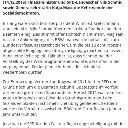
(14.12.2015) Finanzminister und SPD-Landeschef Nils Schmid
sowie Generalsekretärin Katja Mast die Kehrtwende der
Sozialdemokraten.
Bislang waren sich Ministerpräsident Winfried Kretschmann
und sein Vize Nils Schmid über den strikten Sparkurs bei den
Beamten einig. Das stimmt offensichtlich nicht mehr. Mag sein,
dass die Ankündigung des BBW, man werde notfalls bis zum
Bundesverfassungsgericht ziehen, um die bis zu acht Prozent
abgesenkte Eingangsbesoldung rückgängig machen zu lassen,
dabei eine Rolle spielt. Fakt aber ist, dass Schmid bei der
Vorstellung des Wahlprogramms einräumte, dass man in der
Vergangenheit Fehler gemacht habe, die sich nicht
wiederholen dürften.
Zur Erinnerung: Vor der Landtagswahl 2011 hatten SPD und
Grüne noch um die Beamten gebuhlt. Spätestens im Vorfeld
der ersten grün-roten Sparrunde im Herbst 2011 war vom einst
guten Klima zwischen BBW, den Bündnisgrünen und den
Sozialdemokraten nicht mehr viel übrig geblieben. Seitdem
wurde das Verhältnis zwischen BBW und Grün-Rot von Jahr zu
Jahr unterkühlter.
Jetzt will die SPD für den Fall der Regierungsbeteiligung mit der