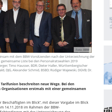
Foto: BBW
einsam mit dem BBW-Vorsitzenden nach der Unterzeichnung der
ine gemeinsame Liste bei den Personalratswahlen 2019
erger; Timo Hausser, BDR; Dieter Haller, Württembergischer
ald, DJG, Alexander Schmid, BSBD; Rüdiger Majewski, DGVB; Dr.
Tarifunion beschreiten neue Wege. Bei den
n Organisationen erstmals mit einer gemeinsamen
Beschäftigten im Blick“, mit dieser Vorgabe im Blick
 am 14.11.2018 im Rahmen der BBW-
-Echterdingen mit der Unterzeichnung der