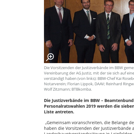
Die Vorsitzenden der Justizverbände im BBW gem
Vereinbarung der AG Justiz, mit der sie sich auf e
verständigt haben (von links): BBW-Chef Kai Roseb
Notarverein; Florian Lippok, DAAV; Reinhard Ringw
Wolf Zitzmann; BTBkomba.
Die Justizverbände im BBW – Beamtenbund 
Personalratswahlen 2019 werden die siebe
Liste antreten.
„Gemeinsam voranschreiten, die Belange der 
haben die Vorsitzenden der Justizverbände
Landeshauptvorstandssitzung in Leinfelden