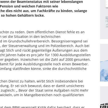
 wenn der Beamtenstatus mit seiner lebenslangen
n Pension und weichen Faktoren wie
che dies nicht aus, um Fachkräfte zu binden, solange
 so hohen Gehältern locke.
n schön zu reden. Dem öffentlichen Dienst fehle es an
 sei die Situation in den technischen
 im Grundschullehrerbereich. Besorgniserregend sei
, der Steuerverwaltung und im Polizeibereich. Auch bei
sagt Stich und rückt gegenteilige Äußerungen aus dem
cht Jahren habe es pro Jahr für 1300 Ausbildungsstellen
er gegeben. Inzwischen sei die Zahl auf 2000 gesunken.
 damit für jede Ausbildungsstelle noch einen Bewerber.
mfang stattfinden könne, sinke die durchschnittliche
hen Dienst zu halten, wirbt Stich insbesondere bei
ldung. Er sei sich bewusst, dass er damit unsicheres
r zugleich: „ Bevor der Staat seine Aufgaben nicht mehr
wickeln, um in Mangelbereichen noch qualifizierten
t dem BBW vereinzelt Kritik dafür beschert, dass er