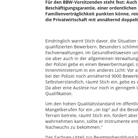
Für den BBW-Vorsitzenden steht fest: Auch
Beschäftigungsgarantie, einer ordentliche
Familienverträglichkeit punkten könne, rei
die Privatwirtschaft mit annähernd doppelt
Eindringlich warnt Stich davor, die Situatio
qualifizierten Bewerbern. Besonders schlimm
Fachverwaltungen, im Gesundheitswesen und
sie aber auch in der allgemeinen Verwaltung
der Polizei gebe es einen Bewerbermangel, 
Innenministerium in ein anderes Licht: Vor a
bei der Polizei noch annähernd 9000 Bewerb
Selbstverständlich, räumt Stich ein, gebe es
Da aber eine Auslese nur noch in geringem U
Qualifikation.
Um den hohen Qualitätsstandard im öffentlic
Mangelberufen für ein „on top“ auf die Beso
Terrain betrete, räumt Stich ein, fordert abe
wahrnehmen kann, sollte er Instrumente ent
Nachwuchs zu bekommen.“
Das Sachsen-Urteil zur Beamtenbesoldung ha