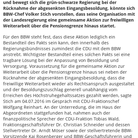
und bewegt sich die grün-schwarze Regierung bei der
Rücknahme der abgesenkten Eingangsbesoldung, könnte sich
BBW-Chef Volker Stich vorstellen, dass seine Organisation mit
der Landesregierung eine gemeinsame Aktion zur freiwilligen
Weiterarbeit über die Pensionsgrenze hinaus startet.
Für den BBW steht fest, dass diese Aktion lediglich ein
Bestandteil des Pakts sein kann, den innerhalb des
Regierungsbündnisses zumindest die CDU mit dem BBW
anstrebt. Wichtigster Bestandteil eines solchen Pakts sei eine
tragbare Lösung bei der Anpassung von Besoldung und
Versorgung. Voraussetzung für die gemeinsame Aktion zur
Weiterarbeit über die Pensionsgrenze hinaus sei neben der
Rücknahme der abgesenkten Eingangsbesoldung, dass die
freiwillige Weiterarbeit wieder als Rechtsanspruch ausgestaltet
und der Besoldungszuschlag generell unabhängig vom
Erreichen des Höchstruhegehaltssatzes gezahlt werden, sagte
Stich am 04.07.2016 im Gespräch mit CDU-Fraktionschef
Wolfgang Reinhart. An der Unterredung, die im Haus der
Abgeordneten stattgefunden hat, nahmen auch der
finanzpolitische Sprecher der CDU-Fraktion Tobias Wald,
Fraktionsgeschäftsführer Dr. Christian Schneider und dessen
Stellvertreter Dr. Arndt Möser sowie der stellvertretende BBW-
Vorsitzende Kai Rosenberger und BBW-Geschäftsführerin und