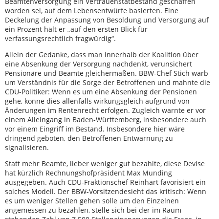
Beamtenversorgung ein Vertrauenstatbestand geschaffen
worden sei, auf dem Lebensentwürfe basierten. Eine
Deckelung der Anpassung von Besoldung und Versorgung auf
ein Prozent hält er „auf den ersten Blick für
verfassungsrechtlich fragwürdig“.
Allein der Gedanke, dass man innerhalb der Koalition über
eine Absenkung der Versorgung nachdenkt, verunsichert
Pensionäre und Beamte gleichermaßen. BBW-Chef Stich warb
um Verständnis für die Sorge der Betroffenen und mahnte die
CDU-Politiker: Wenn es um eine Absenkung der Pensionen
gehe, könne dies allenfalls wirkungsgleich aufgrund von
Änderungen im Rentenrecht erfolgen. Zugleich warnte er vor
einem Alleingang in Baden-Württemberg, insbesondere auch
vor einem Eingriff im Bestand. Insbesondere hier wäre
dringend geboten, den Betroffenen Entwarnung zu
signalisieren.
Statt mehr Beamte, lieber weniger gut bezahlte, diese Devise
hat kürzlich Rechnungshofpräsident Max Munding
ausgegeben. Auch CDU-Fraktionschef Reinhart favorisiert ein
solches Modell. Der BBW-Vorsitzendesieht das kritisch: Wenn
es um weniger Stellen gehen solle um den Einzelnen
angemessen zu bezahlen, stelle sich bei der im Raum