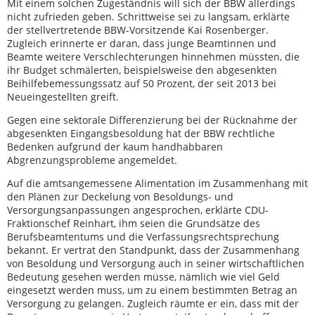
Mit einem solchen Zugeständnis will sich der BBW allerdings
nicht zufrieden geben. Schrittweise sei zu langsam, erklärte
der stellvertretende BBW-Vorsitzende Kai Rosenberger.
Zugleich erinnerte er daran, dass junge Beamtinnen und
Beamte weitere Verschlechterungen hinnehmen müssten, die
ihr Budget schmälerten, beispielsweise den abgesenkten
Beihilfebemessungssatz auf 50 Prozent, der seit 2013 bei
Neueingestellten greift.
Gegen eine sektorale Differenzierung bei der Rücknahme der
abgesenkten Eingangsbesoldung hat der BBW rechtliche
Bedenken aufgrund der kaum handhabbaren
Abgrenzungsprobleme angemeldet.
Auf die amtsangemessene Alimentation im Zusammenhang mit
den Plänen zur Deckelung von Besoldungs- und
Versorgungsanpassungen angesprochen, erklärte CDU-
Fraktionschef Reinhart, ihm seien die Grundsätze des
Berufsbeamtentums und die Verfassungsrechtsprechung
bekannt. Er vertrat den Standpunkt, dass der Zusammenhang
von Besoldung und Versorgung auch in seiner wirtschaftlichen
Bedeutung gesehen werden müsse, nämlich wie viel Geld
eingesetzt werden muss, um zu einem bestimmten Betrag an
Versorgung zu gelangen. Zugleich räumte er ein, dass mit der