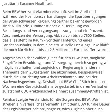
Justitiarin Susanne Hauth teil.
Beim BBW herrscht Alarmbereitschaft, seit im April noch
während der Koalitionsverhandlungen die Sparüberlegungen
der grün-schwarzen Regierungspartner bekannt geworden
sind: Nullrunde, zumindest aber die Deckelung von
Besoldungs- und Versorgungsanpassungen auf ein Prozent,
Abschmelzen der Versorgung, Abbau von bis zu 7500 Stellen,
das alles steht im Raum – vor dem Hintergrund eines
Landeshaushalts, in dem eine strukturelle Deckungslücke klafft,
die noch kürzlich mit bis zu 2,8 Milliarden Euro beziffert wurde.
Angesichts solcher Zahlen gilt es für den BBW jetzt, mögliche
Eingriffe im Besoldungs- und Versorgungsbereich so gering wie
möglich zu halten und zugleich der Regierung in anderen
Themenfeldern Zugeständnisse abzuringen, beispielsweise
durch die Einrichtung von Arbeitszeitkonten und bei der
Nachwuchsgewinnung. Deshalb hat BBW-Chef Stich in diesen
Wochen eine Gesprächsoffensive gestartet, in deren Verlauf er
zuletzt mit CDU-Fraktionschef Reinhart zusammengetroffen ist.
Reinhart zeigte Verständnis für die Sorgen des BBW: „Wir
streben ein verlässliches Verhältnis mit dem BBW für die Dauer
der Legislaturperiode an“, sagte er, wies zugleich aber auch