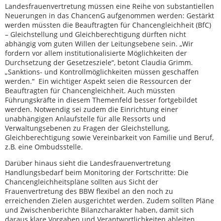
Landesfrauenvertretung müssen eine Reihe von substantiellen
Neuerungen in das ChancenG aufgenommen werden: Gestärkt
werden müssten die Beauftragten für Chancengleichheit (BfC)
– Gleichstellung und Gleichberechtigung dürften nicht
abhängig vom guten Willen der Leitungsebene sein. „Wir
fordern vor allem institutionalisierte Möglichkeiten der
Durchsetzung der Gesetzesziele“, betont Claudia Grimm.
„Sanktions- und Kontrollmöglichkeiten müssen geschaffen
werden.“ Ein wichtiger Aspekt seien die Ressourcen der
Beauftragten für Chancengleichheit. Auch müssten
Führungskräfte in diesem Themenfeld besser fortgebildet
werden. Notwendig sei zudem die Einrichtung einer
unabhängigen Anlaufstelle für alle Ressorts und
Verwaltungsebenen zu Fragen der Gleichstellung,
Gleichberechtigung sowie Vereinbarkeit von Familie und Beruf,
z.B. eine Ombudsstelle.
Darüber hinaus sieht die Landesfrauenvertretung
Handlungsbedarf beim Monitoring der Fortschritte: Die
Chancengleichheitspläne sollten aus Sicht der
Frauenvertretung des BBW flexibel an den noch zu
erreichenden Zielen ausgerichtet werden. Zudem sollten Pläne
und Zwischenberichte Bilanzcharakter haben, damit sich
daraus klare Vorgaben und Verantwortlichkeiten ableiten