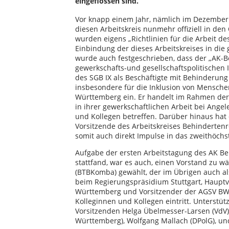
eingeflossen sind.
Vor knapp einem Jahr, nämlich im Dezember
diesen Arbeitskreis nunmehr offiziell in de
wurden eigens „Richtlinien für die Arbeit des
Einbindung der dieses Arbeitskreises in die
wurde auch festgeschrieben, dass der „AK-Be
gewerkschafts-und gesellschaftspolitischen 
des SGB IX als Beschäftigte mit Behinderung b
insbesondere für die Inklusion von Mensche
Württemberg ein. Er handelt im Rahmen der
in ihrer gewerkschaftlichen Arbeit bei Angel
und Kollegen betreffen. Darüber hinaus hat
Vorsitzende des Arbeitskreises Behinderte
somit auch direkt Impulse in das zweithöch
Aufgabe der ersten Arbeitstagung des AK Be
stattfand, war es auch, einen Vorstand zu 
(BTBKomba) gewählt, der im Übrigen auch a
beim Regierungspräsidium Stuttgart, Haupt
Württemberg und Vorsitzender der AGSV BW 
Kolleginnen und Kollegen eintritt. Unterstü
Vorsitzenden Helga Übelmesser-Larsen (VdV),
Württemberg), Wolfgang Mallach (DPolG), und