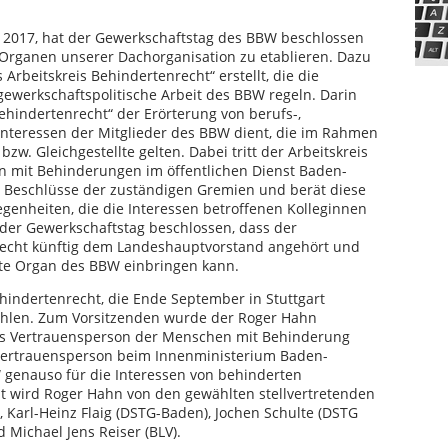
 2017, hat der Gewerkschaftstag des BBW beschlossen
n Organen unserer Dachorganisation zu etablieren. Dazu
 Arbeitskreis Behindertenrecht“ erstellt, die die
 gewerkschaftspolitische Arbeit des BBW regeln. Darin
hindertenrecht“ der Erörterung von berufs-,
Interessen der Mitglieder des BBW dient, die im Rahmen
zw. Gleichgestellte gelten. Dabei tritt der Arbeitskreis
n mit Behinderungen im öffentlichen Dienst Baden-
 Beschlüsse der zuständigen Gremien und berät diese
egenheiten, die die Interessen betroffenen Kolleginnen
 der Gewerkschaftstag beschlossen, dass der
nrecht künftig dem Landeshauptvorstand angehört und
ste Organ des BBW einbringen kann.
hindertenrecht, die Ende September in Stuttgart
wählen. Zum Vorsitzenden wurde der Roger Hahn
ls Vertrauensperson der Menschen mit Behinderung
vertrauensperson beim Innenministerium Baden-
genauso für die Interessen von behinderten
tzt wird Roger Hahn von den gewählten stellvertretenden
 Karl-Heinz Flaig (DSTG-Baden), Jochen Schulte (DSTG
 Michael Jens Reiser (BLV).