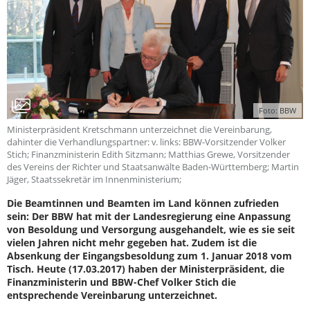
Foto: BBW
Ministerpräsident Kretschmann unterzeichnet die Vereinbarung,
dahinter die Verhandlungspartner: v. links: BBW-Vorsitzender Volker
Stich; Finanzministerin Edith Sitzmann; Matthias Grewe, Vorsitzender
des Vereins der Richter und Staatsanwälte Baden-Württemberg; Martin
Jäger, Staatssekretär im Innenministerium;
Die Beamtinnen und Beamten im Land können zufrieden
sein: Der BBW hat mit der Landesregierung eine Anpassung
von Besoldung und Versorgung ausgehandelt, wie es sie seit
vielen Jahren nicht mehr gegeben hat. Zudem ist die
Absenkung der Eingangsbesoldung zum 1. Januar 2018 vom
Tisch. Heute (17.03.2017) haben der Ministerpräsident, die
Finanzministerin und BBW-Chef Volker Stich die
entsprechende Vereinbarung unterzeichnet.