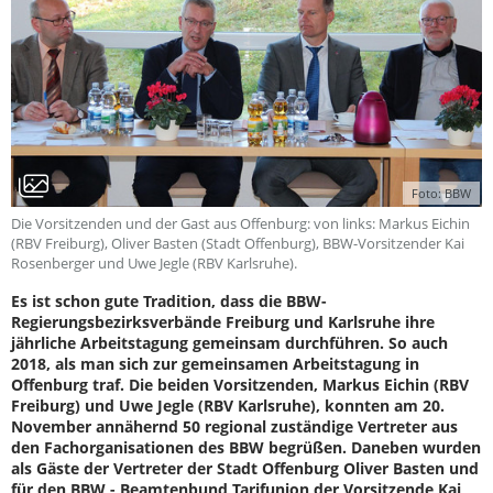
Foto: BBW
Die Vorsitzenden und der Gast aus Offenburg: von links: Markus Eichin
(RBV Freiburg), Oliver Basten (Stadt Offenburg), BBW-Vorsitzender Kai
Rosenberger und Uwe Jegle (RBV Karlsruhe).
Es ist schon gute Tradition, dass die BBW-
Regierungsbezirksverbände Freiburg und Karlsruhe ihre
jährliche Arbeitstagung gemeinsam durchführen. So auch
2018, als man sich zur gemeinsamen Arbeitstagung in
Offenburg traf. Die beiden Vorsitzenden, Markus Eichin (RBV
Freiburg) und Uwe Jegle (RBV Karlsruhe), konnten am 20.
November annähernd 50 regional zuständige Vertreter aus
den Fachorganisationen des BBW begrüßen. Daneben wurden
als Gäste der Vertreter der Stadt Offenburg Oliver Basten und
für den BBW - Beamtenbund Tarifunion der Vorsitzende Kai