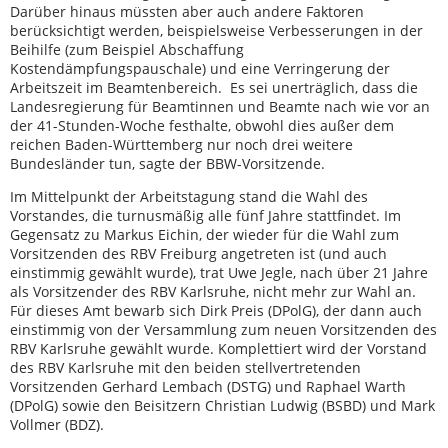
Darüber hinaus müssten aber auch andere Faktoren
berücksichtigt werden, beispielsweise Verbesserungen in der
Beihilfe (zum Beispiel Abschaffung
Kostendämpfungspauschale) und eine Verringerung der
Arbeitszeit im Beamtenbereich. Es sei unerträglich, dass die
Landesregierung für Beamtinnen und Beamte nach wie vor an
der 41-Stunden-Woche festhalte, obwohl dies außer dem
reichen Baden-Württemberg nur noch drei weitere
Bundesländer tun, sagte der BBW-Vorsitzende.
Im Mittelpunkt der Arbeitstagung stand die Wahl des
Vorstandes, die turnusmäßig alle fünf Jahre stattfindet. Im
Gegensatz zu Markus Eichin, der wieder für die Wahl zum
Vorsitzenden des RBV Freiburg angetreten ist (und auch
einstimmig gewählt wurde), trat Uwe Jegle, nach über 21 Jahre
als Vorsitzender des RBV Karlsruhe, nicht mehr zur Wahl an.
Für dieses Amt bewarb sich Dirk Preis (DPolG), der dann auch
einstimmig von der Versammlung zum neuen Vorsitzenden des
RBV Karlsruhe gewählt wurde. Komplettiert wird der Vorstand
des RBV Karlsruhe mit den beiden stellvertretenden
Vorsitzenden Gerhard Lembach (DSTG) und Raphael Warth
(DPolG) sowie den Beisitzern Christian Ludwig (BSBD) und Mark
Vollmer (BDZ).