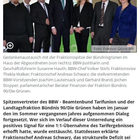
Foto: Fraktion Grüne BW
Gedankenaustausch mit der Fraktionsspitze der Bündnisgrünen im
Haus der Abgeordneten (von rechts): BBW-Justitiarin und
Geschäftsführerin Susanne Hauth; BBW-Chef Volker Stich; Fraktionsvize
Thekla Walker; Fraktionschef Andreas Schwarz; die stellvertretenden
BBW-Vorsitzenden Joachim Lautensack und Gerhard Brand; Jochen
Stopper, parlamentarischer Berater Finanzen der Fraktion Bündnis
90/Die Grünen.
Spitzenvertreter des BBW - Beamtenbund Tarifunion und der
Landtagsfraktion Bündnis 90/Die Grünen haben im Januar
den im Sommer vergangenen Jahres aufgenommen Dialog
fortgesetzt. Wer sich im Verlauf dieser Unterredung ein
positives Signal für eine 1:1-Übernahme des Tarifergebnisses
erhofft hatte, wurde enttäuscht. Stattdessen erklärte
Fraktionschef Andreas Schwarz, das strukturelle Defizit sei