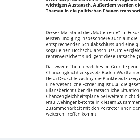
wichtigen Austausch. Außerdem werden die
Themen in die politischen Ebenen transport
Dieses Mal stand die „Mütterrente“ im Fokus
leisten und ging insbesondere auch auf die 
entsprechenden Schulabschluss und eine qu
sogar einen Hochschulabschluss. Im Verglei
rentenversichert sind, geht diese Tatsache g
Das zweite Thema, welches im Grunde geno
Chancengleichheitsgesetz Baden-Württemberg,
Heidi Deuschle wichtig die Punkte aufzuzeig
Eine wesentliche Forderung ist u.a. die ges
Bilanzbericht über die tatsächliche Situation 
Chancengleichheitspläne bei weitem nicht d
Frau Wehinger betonte in diesem Zusammenh
Zusammenarbeit mit den Vertreterinnen der V
weiteren Treffen kommt.