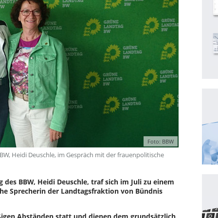
Foto: BBW
W, Heidi Deuschle, im Gespräch mit der frauenpolitische
 des BBW, Heidi Deuschle, traf sich im Juli zu einem
che Sprecherin der Landtagsfraktion von Bündnis
ßigen Abständen statt und dienen dem grundsätzlich