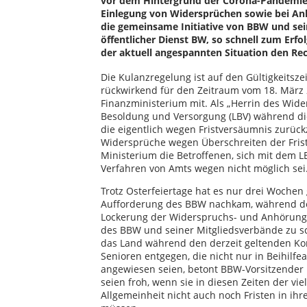
vor dem Hintergrund der Corona-Pandemie 
Einlegung von Widersprüchen sowie bei Anh
die gemeinsame Initiative von BBW und se
öffentlicher Dienst BW, so schnell zum Erfo
der aktuell angespannten Situation den Rec
Die Kulanzregelung ist auf den Gültigkeitsz
rückwirkend für den Zeitraum vom 18. März 20
Finanzministerium mit. Als „Herrin des Wid
Besoldung und Versorgung (LBV) während die
die eigentlich wegen Fristversäumnis zurück
Widersprüche wegen Überschreiten der Frist
Ministerium die Betroffenen, sich mit dem L
Verfahren von Amts wegen nicht möglich sei
Trotz Osterfeiertage hat es nur drei Woche
Aufforderung des BBW nachkam, während de
Lockerung der Widerspruchs- und Anhörungsf
des BBW und seiner Mitgliedsverbände zu s
das Land während den derzeit geltenden K
Senioren entgegen, die nicht nur in Beihilf
angewiesen seien, betont BBW-Vorsitzender
seien froh, wenn sie in diesen Zeiten der v
Allgemeinheit nicht auch noch Fristen in ih