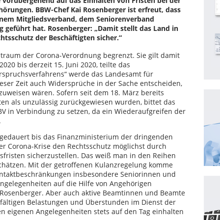
vorübergehend auf das Einhalten von Fristen bei der
örungen. BBW-Chef Kai Rosenberger ist erfreut, dass
inem Mitgliedsverband, dem Seniorenverband
lg geführt hat. Rosenberger: „Damit stellt das Land in
htsschutz der Beschäftigten sicher.“
eitraum der Corona-Verordnung begrenzt. Sie gilt damit
20 bis derzeit 15. Juni 2020, teilte das
erspruchsverfahrens“ werde das Landesamt für
ser Zeit auch Widersprüche in der Sache entscheiden,
zuweisen wären. Sofern seit dem 18. März bereits
en als unzulässig zurückgewiesen wurden, bittet das
BV in Verbindung zu setzen, da ein Wiederaufgreifen der
.
n gedauert bis das Finanzministerium der dringenden
r Corona-Krise den Rechtsschutz möglichst durch
risten sicherzustellen. Das weiß man in den Reihen
chätzen. Mit der getroffenen Kulanzregelung komme
ontaktbeschränkungen insbesondere Seniorinnen und
eangelegenheiten auf die Hilfe von Angehörigen
 Rosenberger. Aber auch aktive Beamtinnen und Beamte
ielfältigen Belastungen und Überstunden im Dienst der
ren eigenen Angelegenheiten stets auf den Tag einhalten