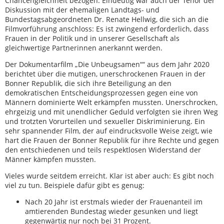
Chancengleichheit bezogen. Eindeutig war auch der Tenor der
Diskussion mit der ehemaligen Landtags- und
Bundestagsabgeordneten Dr. Renate Hellwig, die sich an die
Filmvorführung anschloss: Es ist zwingend erforderlich, dass
Frauen in der Politik und in unserer Gesellschaft als
gleichwertige Partnerinnen anerkannt werden.
Der Dokumentarfilm „Die Unbeugsamen““ aus dem Jahr 2020
berichtet über die mutigen, unerschrockenen Frauen in der
Bonner Republik, die sich ihre Beteiligung an den
demokratischen Entscheidungsprozessen gegen eine von
Männern dominierte Welt erkämpfen mussten. Unerschrocken,
ehrgeizig und mit unendlicher Geduld verfolgten sie ihren Weg
und trotzten Vorurteilen und sexueller Diskriminierung. Ein
sehr spannender Film, der auf eindrucksvolle Weise zeigt, wie
hart die Frauen der Bonner Republik für ihre Rechte und gegen
den entschiedenen und teils respektlosen Widerstand der
Männer kämpfen mussten.
Vieles wurde seitdem erreicht. Klar ist aber auch: Es gibt noch
viel zu tun. Beispiele dafür gibt es genug:
Nach 20 Jahr ist erstmals wieder der Frauenanteil im
amtierenden Bundestag wieder gesunken und liegt
gegenwärtig nur noch bei 31 Prozent.