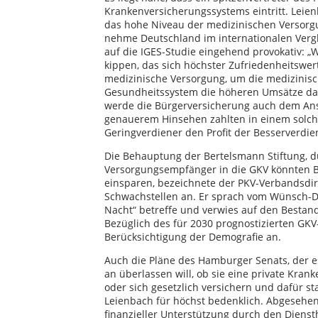
Krankenversicherungssystems eintritt. Leien
das hohe Niveau der medizinischen Versor
nehme Deutschland im internationalen Vergle
auf die IGES-Studie eingehend provokativ: „
kippen, das sich höchster Zufriedenheitswert
medizinische Versorgung, um die medizinisc
Gesundheitssystem die höheren Umsätze dan
werde die Bürgerversicherung auch dem Ansp
genauerem Hinsehen zahlten in einem solc
Geringverdiener den Profit der Besserverdi
Die Behauptung der Bertelsmann Stiftung,
Versorgungsempfänger in die GKV könnten Bu
einsparen, bezeichnete der PKV-Verbandsdir
Schwachstellen an. Er sprach vom Wünsch-Di
Nacht“ betreffe und verwies auf den Besta
Bezüglich des für 2030 prognostizierten GK
Berücksichtigung der Demografie an.
Auch die Pläne des Hamburger Senats, der 
an überlassen will, ob sie eine private Kran
oder sich gesetzlich versichern und dafür st
Leienbach für höchst bedenklich. Abgesehen
finanzieller Unterstützung durch den Dien