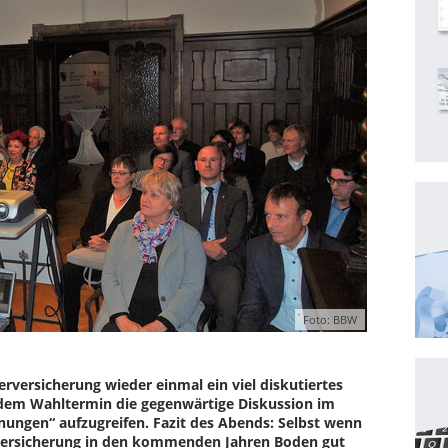
Foto: BBW
rversicherung wieder einmal ein viel diskutiertes
 dem Wahltermin die gegenwärtige Diskussion im
ungen“ aufzugreifen. Fazit des Abends: Selbst wenn
rversicherung in den kommenden Jahren Boden gut