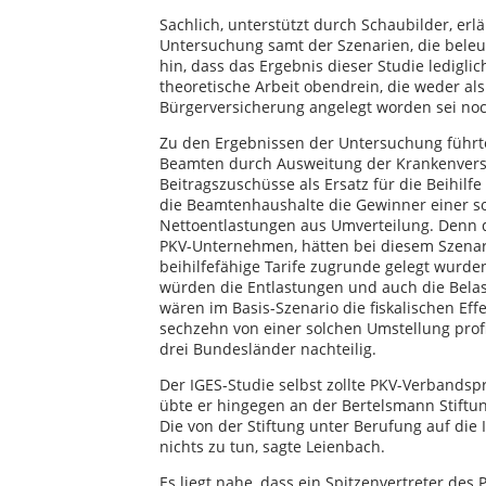
Sachlich, unterstützt durch Schaubilder, erl
Untersuchung samt der Szenarien, die beleu
hin, dass das Ergebnis dieser Studie ledigli
theoretische Arbeit obendrein, die weder al
Bürgerversicherung angelegt worden sei noc
Zu den Ergebnissen der Untersuchung führt
Beamten durch Ausweitung der Krankenversi
Beitragszuschüsse als Ersatz für die Beihilf
die Beamtenhaushalte die Gewinner einer sol
Nettoentlastungen aus Umverteilung. Denn di
PKV-Unternehmen, hätten bei diesem Szenari
beihilfefähige Tarife zugrunde gelegt wurden
würden die Entlastungen und auch die Belas
wären im Basis-Szenario die fiskalischen Eff
sechzehn von einer solchen Umstellung profi
drei Bundesländer nachteilig.
Der IGES-Studie selbst zollte PKV-Verbandsp
übte er hingegen an der Bertelsmann Stiftung
Die von der Stiftung unter Berufung auf die 
nichts zu tun, sagte Leienbach.
Es liegt nahe, dass ein Spitzenvertreter de