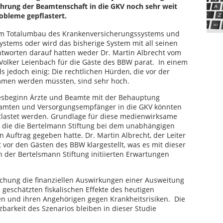
ührung der Beamtenschaft in die GKV noch sehr weit
robleme gepflastert.
nem Totalumbau des Krankenversicherungssystems und
tems oder wird das bisherige System mit all seinen
tworten darauf hatten weder Dr. Martin Albrecht vom
 Volker Leienbach für die Gäste des BBW parat. In einem
 jedoch einig: Die rechtlichen Hürden, die vor der
mmen werden müssten, sind sehr hoch.
hresbeginn Ärzte und Beamte mit der Behauptung
eamten und Versorgungsempfänger in die GKV könnten
ntlastet werden. Grundlage für diese medienwirksame
s, die die Bertelmann Stiftung bei dem unabhängigen
n Auftrag gegeben hatte. Dr. Martin Albrecht, der Leiter
t vor den Gästen des BBW klargestellt, was es mit dieser
 der Bertelsmann Stiftung initiierten Erwartungen
chung die finanziellen Auswirkungen einer Ausweitung
 geschätzten fiskalischen Effekte des heutigen
n und ihren Angehörigen gegen Krankheitsrisiken. Die
arkeit des Szenarios bleiben in dieser Studie