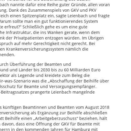
bach nannte dafür eine Reihe guter Gründe, allen voran
gung. Dank des Zusammenspiels von GKV und PKV
ich einen Spitzenplatz ein, sagte Leienbach und fragte
Warum sollte man ein gut funktionierendes System
e erfreut?“ Schließlich gehe es um eine gute
he Infrastruktur, die ins Wanken gerate, wenn dem
k der Privatpatienten entzogen würden. Im Übrigen
ruch auf mehr Gerechtigkeit nicht gerecht. Bei
hen Krankenversicherungssystem nämlich die
enenden.
 durch Überführung der Beamten und
nd und Länder bis 2030 bis zu 60 Milliarden Euro
ektor als Legende und kreidete zum Beleg die
r-was-Szenario was die „Abschaffung der Beihilfe über
ndsschutz für Beamte und Versorgungsempfänger.
V-Beitragssatzes prangerte Leienbach mangelnde
es künftigen Beamtinnen und Beamten vom August 2018
kenversicherung als Ergänzung zur Beihilfe abschließen
att Beihilfe einen „Arbeitgeberzuschuss“ beziehen, hält
 davon, dass eine Öffnung der GKV für Beamte mit
stherrn in den kommenden Jahren für Hamburg mit