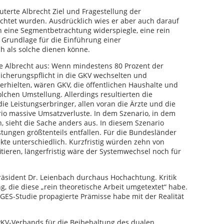
äuterte Albrecht Ziel und Fragestellung der
chtet wurden. Ausdrücklich wies er aber auch darauf
ch eine Segmentbetrachtung widerspiegle, eine rein
s Grundlage für die Einführung einer
h als solche dienen könne.
e Albrecht aus: Wenn mindestens 80 Prozent der
cherungspflicht in die GKV wechselten und
e erhielten, wären GKV, die öffentlichen Haushalte und
chen Umstellung. Allerdings resultierten die
e Leistungserbringer, allen voran die Ärzte und die
o massive Umsatzverluste. In dem Szenario, in dem
, sieht die Sache anders aus. In diesem Szenario
tungen größtenteils entfallen. Für die Bundesländer
ekte unterschiedlich. Kurzfristig würden zehn von
tieren, längerfristig wäre der Systemwechsel noch für
räsident Dr. Leienbach durchaus Hochachtung. Kritik
, die diese „rein theoretische Arbeit umgetextet“ habe.
IGES-Studie propagierte Prämisse habe mit der Realität
s PKV-Verbands für die Beibehaltung des dualen