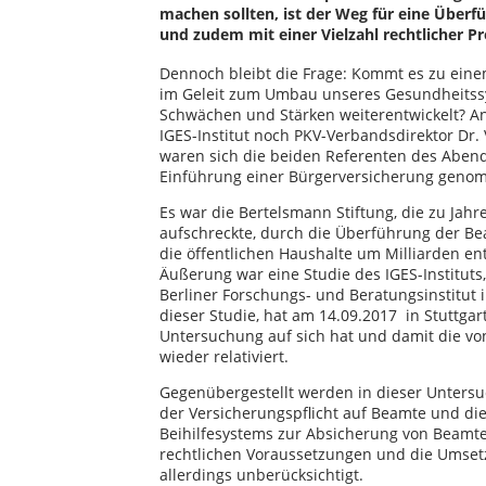
machen sollten, ist der Weg für eine Überf
und zudem mit einer Vielzahl rechtlicher P
Dennoch bleibt die Frage: Kommt es zu ei
im Geleit zum Umbau unseres Gesundheitssys
Schwächen und Stärken weiterentwickelt? An
IGES-Institut noch PKV-Verbandsdirektor Dr.
waren sich die beiden Referenten des Abends
Einführung einer Bürgerversicherung geno
Es war die Bertelsmann Stiftung, die zu Ja
aufschreckte, durch die Überführung der B
die öffentlichen Haushalte um Milliarden e
Äußerung war eine Studie des IGES-Institut
Berliner Forschungs- und Beratungsinstitut i
dieser Studie, hat am 14.09.2017 in Stuttgar
Untersuchung auf sich hat und damit die von
wieder relativiert.
Gegenübergestellt werden in dieser Untersu
der Versicherungspflicht auf Beamte und die
Beihilfesystems zur Absicherung von Beamte
rechtlichen Voraussetzungen und die Umsetzb
allerdings unberücksichtigt.