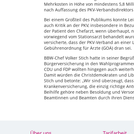
Mehrkosten in Höhe von mindestens 5,8 Mill
nach Auffassung des PKV-Verbandsdirektors 
Bei einem Großteil des Publikums konnte L
auch Kritik an der PKV, insbesondere in Bez
der Patient den Chefarzt, wenn überhaupt,
vorwiegend vom Stationsarzt behandelt wurde
versicherte, dass der PKV-Verband an einer
Gebührenordnung für Ärzte (GOÄ) dran sei.
BBW-Chef Volker Stich hatte in seiner Begrü
Bürgerversicherung in den Wahlprogrammen 
CDU und FDP wollten hingegen auch weiterh
Damit würden die Christdemokraten und Libe
Stich und betonte: „Wir sind überzeugt, dass
Krankenversicherung, die einzig richtige An
Beihilfe gehöre neben Besoldung und Verso
Beamtinnen und Beamten durch ihren Diens
Über uns
Tarifarbeit