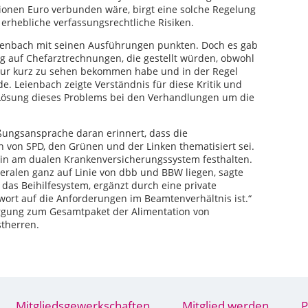
ionen Euro verbunden wäre, birgt eine solche Regelung
erhebliche verfassungsrechtliche Risiken.
eienbach mit seinen Ausführungen punkten. Doch es gab
ug auf Chefarztrechnungen, die gestellt würden, obwohl
 nur kurz zu sehen bekommen habe und in der Regel
. Leienbach zeigte Verständnis für diese Kritik und
 Lösung dieses Problems bei den Verhandlungen um die
ßungsansprache daran erinnert, dass die
von SPD, den Grünen und der Linken thematisiert sei.
in am dualen Krankenversicherungssystem festhalten.
ralen ganz auf Linie von dbb und BBW liegen, sagte
 das Beihilfesystem, ergänzt durch eine private
twort auf die Anforderungen im Beamtenverhältnis ist.“
rgung zum Gesamtpaket der Alimentation von
therren.
Mitgliedsgewerkschaften
Mitglied werden
P