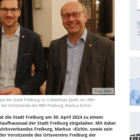
Foto: BBW
r Stadt Freiburg: (v. l.) Matthias Zipfel, stv. RBV-
der Vorsitzende des RBV-Freiburg, Markus Eichin.
hat die Stadt Freiburg am 30. April 2024 zu einem
aufhaussaal der Stadt Freiburg eingeladen. Mit dabei
irksverbandes Freiburg, Markus ¬Eichin, sowie sein
h der Vorsitzende des Ortsvereins Freiburg der