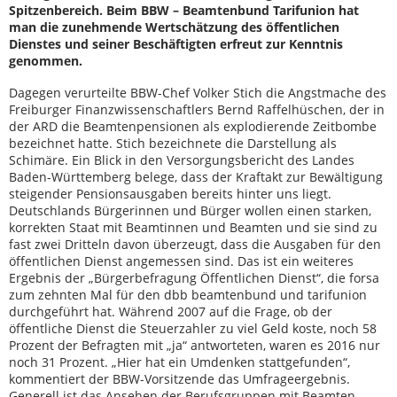
Spitzenbereich. Beim BBW – Beamtenbund Tarifunion hat
man die zunehmende Wertschätzung des öffentlichen
Dienstes und seiner Beschäftigten erfreut zur Kenntnis
genommen.
Dagegen verurteilte BBW-Chef Volker Stich die Angstmache des
Freiburger Finanzwissenschaftlers Bernd Raffelhüschen, der in
der ARD die Beamtenpensionen als explodierende Zeitbombe
bezeichnet hatte. Stich bezeichnete die Darstellung als
Schimäre. Ein Blick in den Versorgungsbericht des Landes
Baden-Württemberg belege, dass der Kraftakt zur Bewältigung
steigender Pensionsausgaben bereits hinter uns liegt.
Deutschlands Bürgerinnen und Bürger wollen einen starken,
korrekten Staat mit Beamtinnen und Beamten und sie sind zu
fast zwei Dritteln davon überzeugt, dass die Ausgaben für den
öffentlichen Dienst angemessen sind. Das ist ein weiteres
Ergebnis der „Bürgerbefragung Öffentlichen Dienst“, die forsa
zum zehnten Mal für den dbb beamtenbund und tarifunion
durchgeführt hat. Während 2007 auf die Frage, ob der
öffentliche Dienst die Steuerzahler zu viel Geld koste, noch 58
Prozent der Befragten mit „ja“ antworteten, waren es 2016 nur
noch 31 Prozent. „Hier hat ein Umdenken stattgefunden“,
kommentiert der BBW-Vorsitzende das Umfrageergebnis.
Generell ist das Ansehen der Berufsgruppen mit Beamten