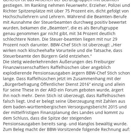
gestiegen. Im Ranking nehmen Feuerwehr, Erzieher, Polizei und
Richter Spitzenplätze mit über 75 Prozent ein, dicht gefolgt von
Hochschullehrern und Lehrern. Während die Beamten-Berufe
mit Ausnahme der Steuerbeamten durchweg positiv bewertet
wurden, bekamen die „Beamten“, die es als Berufsgruppe
genau genommen gar nicht gibt, mit 34 Prozent deutlich
schlechtere Noten. Die Steuer-beamten liegen mit nur 29
Prozent noch darunter. BBW-Chef Stich ist überzeugt: „Hier
wirken noch klischeehafte Vorurteile und die Tatsache, dass
Steuerbeamte den Bürgern Geld entziehen.“
Die stetig wiederkehrenden Äußerungen des Freiburger
Finanzwissenschaftlers Raffelhüschen über angeblich
explodierende Pensionsausgaben ärgern BBW-Chef Stich schon
lange. Dass Raffelhüschen jetzt im Zusammenhang mit der
„Bürgerbefragung Öffentlicher Dienst 2016“ einzig und allein
für seine These in der ARD ein Forum geboten wurde, ärgert
ihn noch mehr. Denn Stich ist überzeugt, dass Raffelhüschen
falsch liegt. Und er belegt seine Überzeugung mit Zahlen aus
dem baden-württembergischen Versorgungsbericht 2015 und
der mittelfristigen Finanzplanung des Landes und kommt zu
dem Schluss, dass die Spitze der steigenden
Pensionsausgaben bereits sang- und klanglos bewältig wurde.
Zum Beleg macht der BBW-Vorsitzende folgende Rechnung auf: