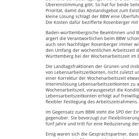
Übereinstimmung gibt. So hat für beide Sei
Priorität, damit das Abstandsgebot zum Exis
kleine Lösung schlägt der BBW eine Überfü
Die Kosten dafür bezifferte Rosenberger mit
Baden-württembergische Beamtinnen und Be
ärgert die Verantwortlichen beim BBW schon 
auch sein Nachfolger Rosenberger immer wi
den Umfang der wöchentlichen Arbeitszeit d
Württemberg bei der Wochenarbeitszeit im B
Die Landtagsfraktionen der Grünen und ins
von Lebensarbeitszeitkonten, nicht zuletzt
einer Korrektur der Wochenarbeitszeit etwa
Interimslösung Lebensarbeitszeitkonten zu a
Wochenarbeitszeit, vorausgesetzt die Kondit
Lebensarbeitszeitkonten erfolgt auf freiwill
flexibler Festlegung des Arbeitszeitrahmens.
Im Gegensatz zum BBW steht die SPD der Ein
gegenüber. Sie bevorzugt zur Flexibilisierun
fünf Jahre und tritt für eine Reduzierung de
Einig waren sich die Gesprächspartner, dass