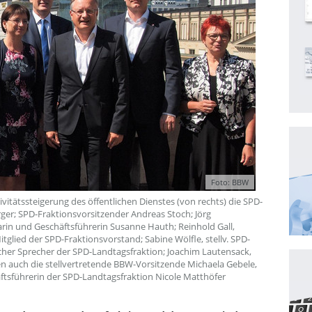
Foto: BBW
tätssteigerung des öffentlichen Dienstes (von rechts) die SPD-
er; SPD-Fraktionsvorsitzender Andreas Stoch; Jörg
arin und Geschäftsführerin Susanne Hauth; Reinhold Gall,
glied der SPD-Fraktionsvorstand; Sabine Wölfle, stellv. SPD-
scher Sprecher der SPD-Landtagsfraktion; Joachim Lautensack,
en auch die stellvertretende BBW-Vorsitzende Michaela Gebele,
tsführerin der SPD-Landtagsfraktion Nicole Matthöfer