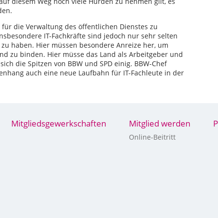
 auf diesem Weg noch viele Hürden zu nehmen gilt, es
den.
für die Verwaltung des öffentlichen Dienstes zu
insbesondere IT-Fachkräfte sind jedoch nur sehr selten
st zu haben. Hier müssen besondere Anreize her, um
nd zu binden. Hier müsse das Land als Arbeitgeber und
sich die Spitzen von BBW und SPD einig. BBW-Chef
nhang auch eine neue Laufbahn für IT-Fachleute in der
Mitgliedsgewerkschaften
Mitglied werden
P
Online-Beitritt