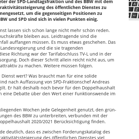
reter der SPD-Landtagsfraktion und des BBW mit dem
raktivitätssteigerung des öffentlichen Dienstes zu
mengesetzt, um die gegenseitigen Positionen zu
BW und SPD sind sich in vielen Punkten einig.
st lassen sich schon lange nicht mehr schön reden.
wuchskräfte bleiben aus. Leidtragende sind die
sanfall auffangen müssen. Es muss etwas geschehen. Das
Landesregierung und die sie tragenden
 diese Richtung war der Tarifabschluss TV-L und in der
rgung. Doch dieser Schritt allein reicht nicht aus, um
 attraktiv zu machen. Weitere müssen folgen.
r Dienst wert? Was braucht man für eine solide
 sind nach Auffassung von SPD-Fraktionschef Andreas
 gilt. Er hält deshalb noch bevor für den Doppelhaushalt
 eine Debatte über den Wert einer Funktionswende im
kliegenden Wochen jede Gelegenheit genutzt, den grün-
ungen des BBW zu unterbreiten, verbunden mit der
Doppelhaushalt 2020/2021 Berücksichtigung finden.
de deutlich, dass es zwischen Forderungskatalog des
tivitätssteigerung des öffentlichen Dienstes viel