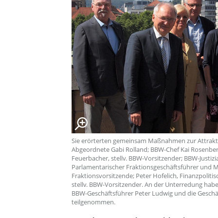
Sie erörterten gemeinsam Maßnahmen zur Attraktivi
Abgeordnete Gabi Rolland; BBW-Chef Kai Rosenberg
Feuerbacher, stellv. BBW-Vorsitzender; BBW-Justizi
Parlamentarischer Fraktionsgeschäftsführer und Mit
Fraktionsvorsitzende; Peter Hofelich, Finanzpoliti
stellv. BBW-Vorsitzender. An der Unterredung hab
BBW-Geschäftsführer Peter Ludwig und die Geschäf
teilgenommen.