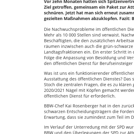
Vor zehn Monaten hatten sich Spitzenvert
Ziel getroffen, gemeinsam ein Paket zur Att
schnüren. Jetzt hat man sich erneut zusam
gezielten Maßnahmen abzuklopfen. Fazit: B
Die Nachwuchsprobleme im öffentlichen Dien
Mehr als 10 000 Stellen sind verwaist. Nach
Beschäftigten, die den zusätzlichen Arbeit
räumen inzwischen auch die grün-schwarze 
Landtagsfraktionen ein. Ein erster Schritt in
Folge die Anpassung von Besoldung und Verso
den öffentlichen Dienst für Berufseinsteiger
Was ist uns ein funktionierender öffentliche
Ausstattung des öffentlichen Dienstes? Das
Stoch die zentralen Fragen, die es zu klären
2020/2021 Nägel mit Köpfen gemacht werden
öffentlichen Dienst für erforderlich.
BBW-Chef Kai Rosenberger hat in den zurüc
schwarzen Entscheidungsträgern die Forder
Erwartung, dass sie zumindest zum Teil im 
Im Verlauf der Unterredung mit der SPD wur
BBW und den Überlegungen der SPD zur Attrak