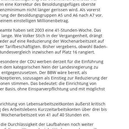
ten eine Korrektur des Besoldungsgefüges oberste
tenzminimum nicht länger gerissen wird. Als vorerst
hrung der Besoldungsgruppen A5 und A6 nach A7 vor.
 einem einstelligen Millionenbetrag.
amte haben seit 2003 eine 41-Stunden-Woche. Das
lange. Wie Volker Stich in der Vergangenheit, drängt
eder auf eine Reduzierung der Wochenarbeitszeit auf
er Tarifbeschäftigten. Bisher vergebens, obwohl Baden-
undesvergleich inzwischen auf Platz 16 rangiert.
besondere der CDU werben derzeit für die Einführung
 um dem kategorischen Nein der Landesregierung zu
s entgegenzusetzen. Der BBW wäre bereit, als
kzeptieren, sozusagen als Einstieg zur Reduzierung der
ionen stimmen. Das bedeutet: die Einrichtung von
iger Basis, ohne Einsparverpflichtung und mit möglichst
richtung von Lebensarbeitszeitkonten äußerst kritisch
g des Arbeitslebens Kurzzeitarbeitskonten über drei bis
r Wochenarbeitszeit von 41 auf 40 Stunden ein.
 die Durchlässigkeit der Laufbahnen noch weiter