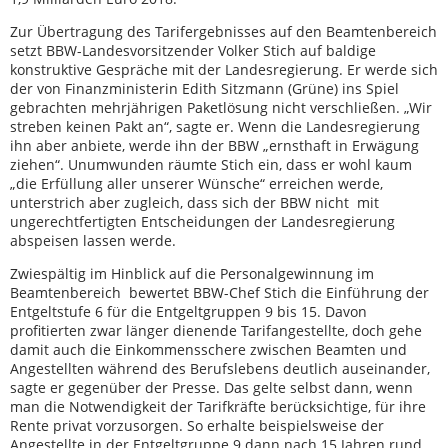
Zur Übertragung des Tarifergebnisses auf den Beamtenbereich
setzt BBW-Landesvorsitzender Volker Stich auf baldige
konstruktive Gespräche mit der Landesregierung. Er werde sich
der von Finanzministerin Edith Sitzmann (Grüne) ins Spiel
gebrachten mehrjährigen Paketlösung nicht verschließen. „Wir
streben keinen Pakt an“, sagte er. Wenn die Landesregierung
ihn aber anbiete, werde ihn der BBW „ernsthaft in Erwägung
ziehen“. Unumwunden räumte Stich ein, dass er wohl kaum
„die Erfüllung aller unserer Wünsche“ erreichen werde,
unterstrich aber zugleich, dass sich der BBW nicht mit
ungerechtfertigten Entscheidungen der Landesregierung
abspeisen lassen werde.
Zwiespältig im Hinblick auf die Personalgewinnung im
Beamtenbereich bewertet BBW-Chef Stich die Einführung der
Entgeltstufe 6 für die Entgeltgruppen 9 bis 15. Davon
profitierten zwar länger dienende Tarifangestellte, doch gehe
damit auch die Einkommensschere zwischen Beamten und
Angestellten während des Berufslebens deutlich auseinander,
sagte er gegenüber der Presse. Das gelte selbst dann, wenn
man die Notwendigkeit der Tarifkräfte berücksichtige, für ihre
Rente privat vorzusorgen. So erhalte beispielsweise der
Angestellte in der Entgeltgruppe 9 dann nach 15 Jahren rund