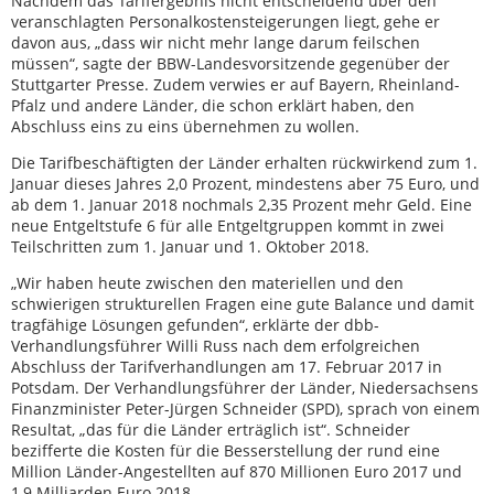
Nachdem das Tarifergebnis nicht entscheidend über den
veranschlagten Personalkostensteigerungen liegt, gehe er
davon aus, „dass wir nicht mehr lange darum feilschen
müssen“, sagte der BBW-Landesvorsitzende gegenüber der
Stuttgarter Presse. Zudem verwies er auf Bayern, Rheinland-
Pfalz und andere Länder, die schon erklärt haben, den
Abschluss eins zu eins übernehmen zu wollen.
Die Tarifbeschäftigten der Länder erhalten rückwirkend zum 1.
Januar dieses Jahres 2,0 Prozent, mindestens aber 75 Euro, und
ab dem 1. Januar 2018 nochmals 2,35 Prozent mehr Geld. Eine
neue Entgeltstufe 6 für alle Entgeltgruppen kommt in zwei
Teilschritten zum 1. Januar und 1. Oktober 2018.
„Wir haben heute zwischen den materiellen und den
schwierigen strukturellen Fragen eine gute Balance und damit
tragfähige Lösungen gefunden“, erklärte der dbb-
Verhandlungsführer Willi Russ nach dem erfolgreichen
Abschluss der Tarifverhandlungen am 17. Februar 2017 in
Potsdam. Der Verhandlungsführer der Länder, Niedersachsens
Finanzminister Peter-Jürgen Schneider (SPD), sprach von einem
Resultat, „das für die Länder erträglich ist“. Schneider
bezifferte die Kosten für die Besserstellung der rund eine
Million Länder-Angestellten auf 870 Millionen Euro 2017 und
1,9 Milliarden Euro 2018.