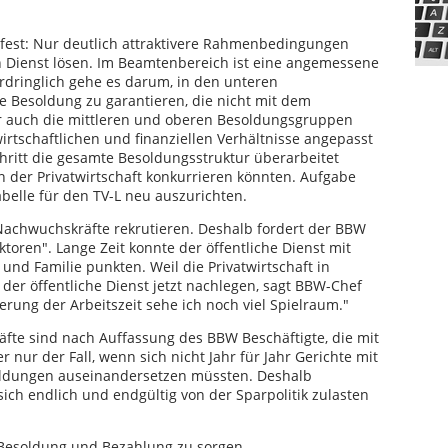
fest: Nur deutlich attraktivere Rahmenbedingungen
 Dienst lösen. Im Beamtenbereich ist eine angemessene
dringlich gehe es darum, in den unteren
Besoldung zu garantieren, die nicht mit dem
ber auch die mittleren und oberen Besoldungsgruppen
rtschaftlichen und finanziellen Verhältnisse angepasst
ritt die gesamte Besoldungsstruktur überarbeitet
der Privatwirtschaft konkurrieren könnten. Aufgabe
abelle für den TV-L neu auszurichten.
Nachwuchskräfte rekrutieren. Deshalb fordert der BBW
oren". Lange Zeit konnte der öffentliche Dienst mit
nd Familie punkten. Weil die Privatwirtschaft in
er öffentliche Dienst jetzt nachlegen, sagt BBW-Chef
ierung der Arbeitszeit sehe ich noch viel Spielraum."
fte sind nach Auffassung des BBW Beschäftigte, die mit
 nur der Fall, wenn sich nicht Jahr für Jahr Gerichte mit
ldungen auseinandersetzen müssten. Deshalb
ich endlich und endgültig von der Sparpolitik zulasten
Besoldung und Bezahlung zu sorgen,