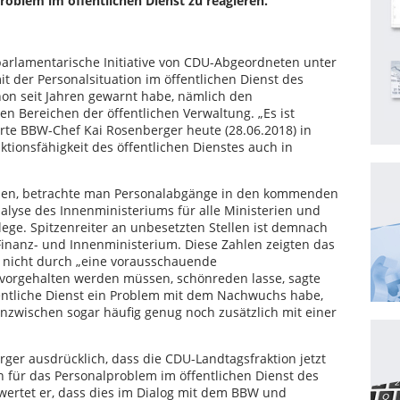
blem im öffentlichen Dienst zu reagieren.
parlamentarische Initiative von CDU-Abgeordneten unter
t der Personalsituation im öffentlichen Dienst des
hon seit Jahren gewarnt habe, nämlich den
 Bereichen der öffentlichen Verwaltung. „Es ist
ärte BBW-Chef Kai Rosenberger heute (28.06.2018) in
nktionsfähigkeit des öffentlichen Dienstes auch in
hlen, betrachte man Personalabgänge in den kommenden
Analyse des Innenministeriums für alle Ministerien und
ege. Spitzenreiter an unbesetzten Stellen ist demnach
Finanz- und Innenministerium. Diese Zahlen zeigten das
 nicht durch „eine vorausschauende
n vorgehalten werden müssen, schönreden lasse, sagte
fentliche Dienst ein Problem mit dem Nachwuchs habe,
 inzwischen sogar häufig genug noch zusätzlich mit einer
ger ausdrücklich, dass die CDU-Landtagsfraktion jetzt
 für das Personalproblem im öffentlichen Dienst des
ewertet er, dass dies im Dialog mit dem BBW und