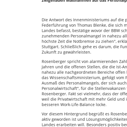
zielgenauen Maßnahmen auf das Personalpro
Die Antwort des Innenministeriums auf die 
Federführung von Thomas Blenke, die sich mi
Landes befasst, bestätige wovor der BBW sc
zunehmenden Personalmangel in nahezu allen
höchste Zeit die Notbremse zu ziehen", erkl
Stuttgart. Schließlich gehe es darum, die Fu
Zukunft zu gewährleisten.
Rosenberger spricht von alarmierenden Za
Jahren und die offenen Stellen, die die Ist-
nahezu alle nachgeordneten Bereiche offen l
das Wissenschaftsministerium, gefolgt vom 
Ausmaß des Personalmangels, der sich auch
Personalwirtschaft", für die Stellenvakanze
Rosenberger. Fakt sei vielmehr, dass der öf
weil die Privatwirtschaft mit mehr Geld und
besseren Work-Life-Balance locke.
Vor diesem Hintergrund begrüßt es Rosenber
aktiv geworden ist und Lösungsmöglichkeiten
Landes erarbeiten will. Besonders positiv b