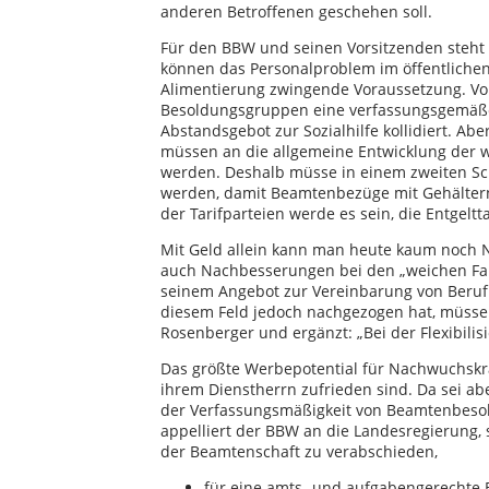
anderen Betroffenen geschehen soll.
Für den BBW und seinen Vorsitzenden steht 
können das Personalproblem im öffentlichen
Alimentierung zwingende Voraussetzung. Vor
Besoldungsgruppen eine verfassungsgemäße 
Abstandsgebot zur Sozialhilfe kollidiert. A
müssen an die allgemeine Entwicklung der wi
werden. Deshalb müsse in einem zweiten Sch
werden, damit Beamtenbezüge mit Gehältern 
der Tarifparteien werde es sein, die Entgeltt
Mit Geld allein kann man heute kaum noch 
auch Nachbesserungen bei den „weichen Fakt
seinem Angebot zur Vereinbarung von Beruf u
diesem Feld jedoch nachgezogen hat, müsse d
Rosenberger und ergänzt: „Bei der Flexibilis
Das größte Werbepotential für Nachwuchskrä
ihrem Dienstherrn zufrieden sind. Da sei aber
der Verfassungsmäßigkeit von Beamtenbeso
appelliert der BBW an die Landesregierung, s
der Beamtenschaft zu verabschieden,
für eine amts- und aufgabengerechte 