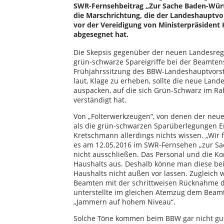
SWR-Fernsehbeitrag „Zur Sache Baden-Württ
die Marschrichtung, die der Landeshauptvo
vor der Vereidigung von Ministerpräsiden
abgesegnet hat.
Die Skepsis gegenüber der neuen Landesregie
grün-schwarze Spareigriffe bei der Beamten
Frühjahrssitzung des BBW-Landeshauptvorst
laut, Klage zu erheben, sollte die neue Land
auspacken, auf die sich Grün-Schwarz im Ra
verständigt hat.
Von „Folterwerkzeugen“, von denen der neu
als die grün-schwarzen Sparüberlegungen En
Kretschmann allerdings nichts wissen. „Wir 
es am 12.05.2016 im SWR-Fernsehen „zur Sac
nicht ausschließen. Das Personal und die 
Haushalts aus. Deshalb könne man diese b
Haushalts nicht außen vor lassen. Zugleich 
Beamten mit der schrittweisen Rücknahme
unterstellte im gleichen Atemzug dem Be
„Jammern auf hohem Niveau“.
Solche Töne kommen beim BBW gar nicht gut