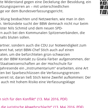
gte Widerstand gegen eine Deckelung der Besoldung, ein
tzungssperren an – mit unterschiedlichen
age vor dem Bundesverfassungsgericht.
twicklung beobachten und Netzwerken, wie man in den
nn. Verbündete sucht der BBW demnach nicht nur beim
ister Nils Schmid und dem neuen SPD-
ern auch bei den Kommunalen Spitzenverbänden, die
alts bluten sollen.
partner, sondern auch die CDU zur Notwendigkeit zum
nnt hat, setzt BBW-Chef Stich auch auf einen
raten, um die befürchteten grün-schwarzen
t der BBW Kontakt zu Gisela Färber aufgenommen, der
e Staatswissenschaften an der Hochschule für
 Jahresende ein „Instrumentarium“ erarbeiten, eine Art
en bei Sparbeschlüssen die Verfassungsgrenzen
reit ist, daran ließ Stich keine Zweifel aufkommen: Der
 auch mit hohem Risiko eine Verfassungsklage
sich für den Konflikt" (13. Mai 2016, PDF)
 die juristische Abwehrschlacht" (13. Mai 2016, PDF)