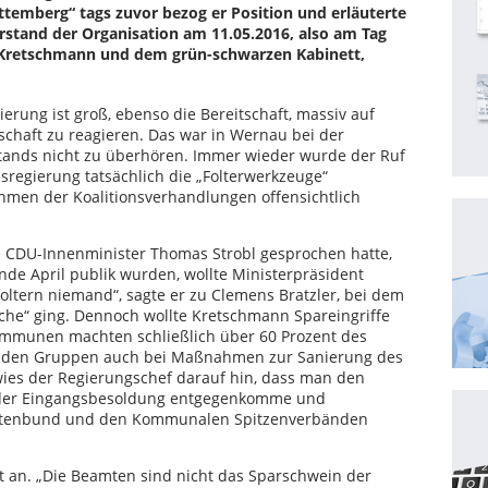
emberg“ tags zuvor bezog er Position und erläuterte
rstand der Organisation am 11.05.2016, also am Tag
t Kretschmann und dem grün-schwarzen Kabinett,
rung ist groß, ebenso die Bereitschaft, massiv auf
schaft zu reagieren. Das war in Wernau bei der
ands nicht zu überhören. Immer wieder wurde der Ruf
esregierung tatsächlich die „Folterwerkzeuge“
hmen der Koalitionsverhandlungen offensichtlich
e CDU-Innenminister Thomas Strobl gesprochen hatte,
de April publik wurden, wollte Ministerpräsident
foltern niemand“, sagte er zu Clemens Bratzler, bei dem
he“ ging. Dennoch wollte Kretschmann Spareingriffe
Kommunen machten schließlich über 60 Prozent des
eiden Gruppen auch bei Maßnahmen zur Sanierung des
wies der Regierungschef darauf hin, dass man den
 der Eingangsbesoldung entgegenkomme und
amtenbund und den Kommunalen Spitzenverbänden
 an. „Die Beamten sind nicht das Sparschwein der