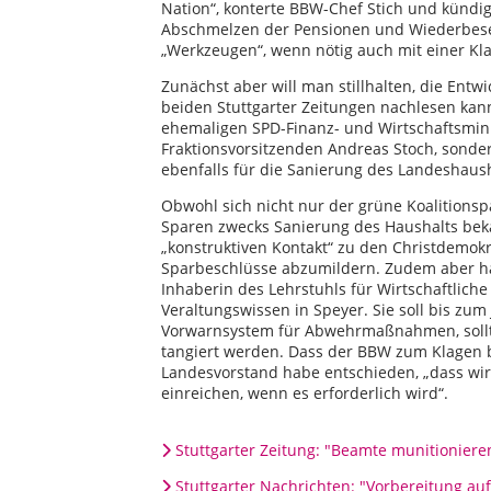
Nation“, konterte BBW-Chef Stich und kündi
Abschmelzen der Pensionen und Wiederbese
„Werkzeugen“, wenn nötig auch mit einer Kl
Zunächst aber will man stillhalten, die En
beiden Stuttgarter Zeitungen nachlesen ka
ehemaligen SPD-Finanz- und Wirtschaftsmin
Fraktionsvorsitzenden Andreas Stoch, sond
ebenfalls für die Sanierung des Landeshaush
Obwohl sich nicht nur der grüne Koalitions
Sparen zwecks Sanierung des Haushalts beka
„konstruktiven Kontakt“ zu den Christdemok
Sparbeschlüsse abzumildern. Zudem aber ha
Inhaberin des Lehrstuhls für Wirtschaftlich
Veraltungswissen in Speyer. Sie soll bis zum
Vorwarnsystem für Abwehrmaßnahmen, sollt
tangiert werden. Dass der BBW zum Klagen be
Landesvorstand habe entschieden, „dass wir
einreichen, wenn es erforderlich wird“.
Stuttgarter Zeitung: "Beamte munitionieren 
Stuttgarter Nachrichten: "Vorbereitung auf