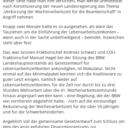
dieser Seite habe man ihm versichert, man werde unmittelbar
nach Konstituierung der neuen Landesregierung das Thema
„Verkürzung der Wochenarbeitszeit für die Beamtenschaft“ in
Angriff nehmen.
Knapp zwei Monate hatte es so ausgesehen, als wäre das
Tauziehen um die Einführung der Lebensarbeitszeitkonten –
wenn auch in der Sache unbefriedigend – beendet. Inzwischen
steht aber fest:
Das, was Grünen-Fraktionschef Andreas Schwarz und CDU-
Fraktionschef Manuel Hagel bei der Sitzung des BBW-
Landeshauptvorstands als Gesetzentwurf für
Lebensarbeitszeitkonten ankündigten, ist Makulatur. Nicht
einmal auf das Minimalpaket konnten sich die Koalitionäre zu
guter Letzt einigen, nämlich weder auf
Lebensarbeitszeitkonten, für die Zeit nur durch bis zu drei
Stunden Mehrarbeit über die 41. Wochenarbeitszeitstunde
hinaus angespart werden kann – eine Regelung, die der BBW
von vornherein abgelehnt hatte, - noch auf die einstündige
Reduzierung der Wochenarbeitszeit für die über 55-Jährigen
und für die Schwerbehinderten.
Angeblich soll der gemeinsame Gesetzentwurf zum Schluss am
Veto des grün geführten Finanzministeriums zur