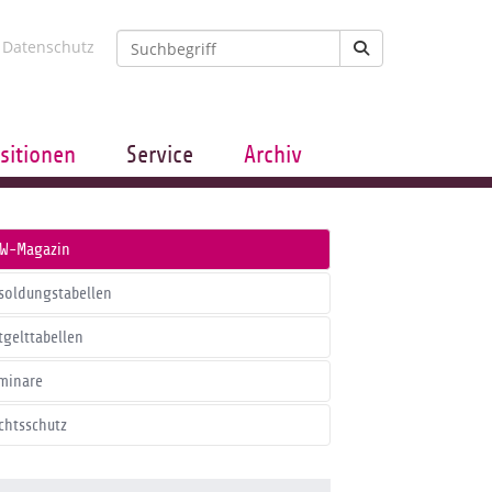
Datenschutz
sitionen
Service
Archiv
W-Magazin
soldungstabellen
tgelttabellen
minare
chtsschutz