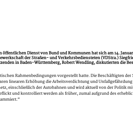
fentlichen Dienst von Bund und Kommunen hat sich am 14. Januar 20
erkschaft der Straßen- und Verkehrsbediensteten (VDStra.) Siegfrie
enden in Baden-Württemberg, Robert Wendling, diskutierten die Besch
olitischen Rahmenbedingungen vorgestellt hatte. Die Beschäftigten de
aren linearen Erhöhung die Arbeitsverdichtung und Unfallgefährdung 
etz, einschließlich der Autobahnen und wird aktuell von der Politik m
eflickt und kontrolliert werden als früher, zumal aufgrund des erhebl
grammiert.“