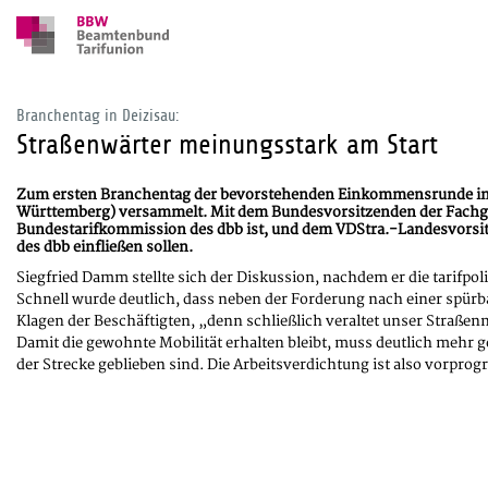
Branchentag in Deizisau:
Straßenwärter meinungsstark am Start
Zum ersten Branchentag der bevorstehenden Einkommensrunde im öf
Württemberg) versammelt. Mit dem Bundesvorsitzenden der Fachgew
Bundestarifkommission des dbb ist, und dem VDStra.-Landesvorsitz
des dbb einfließen sollen.
Siegfried Damm stellte sich der Diskussion, nachdem er die tarifp
Schnell wurde deutlich, dass neben der Forderung nach einer spürb
Klagen der Beschäftigten, „denn schließlich veraltet unser Straßenn
Damit die gewohnte Mobilität erhalten bleibt, muss deutlich mehr g
der Strecke geblieben sind. Die Arbeitsverdichtung ist also vorpro