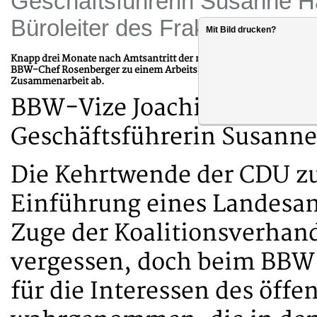
Geschäftsführerin Susanne Hau
Büroleiter des Fraktionsvorsi
Mit Bild drucken?
Knapp drei Monate nach Amtsantritt der neuen Landesregierung ha
BBW-Chef Rosenberger zu einem Arbeitsgespräch empfangen. Fazit d
Zusammenarbeit ab.
BBW-Vize Joachim Lautens
Geschäftsführerin Susann
Die Kehrtwende der CDU z
Einführung eines Landesan
Zuge der Koalitionsverhand
vergessen, doch beim BBW 
für die Interessen des öffe