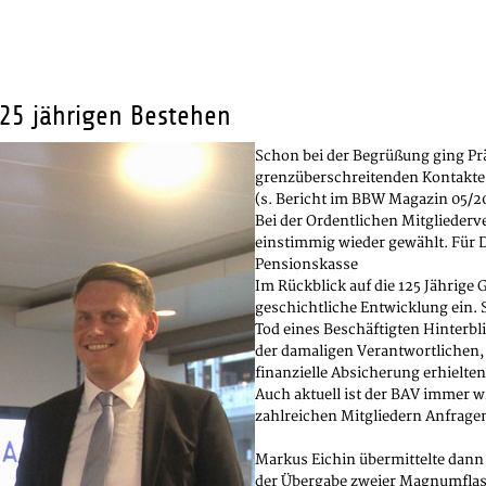
125 jährigen Bestehen
Schon bei der Begrüßung ging Pr
grenzüberschreitenden Kontakte e
(s. Bericht im BBW Magazin 05/2
Bei der Ordentlichen Mitglieder
einstimmig wieder gewählt. Für D
Pensionskasse
Im Rückblick auf die 125 Jährige
geschichtliche Entwicklung ein.
Tod eines Beschäftigten Hinterbl
der damaligen Verantwortlichen, 
finanzielle Absicherung erhielten
Auch aktuell ist der BAV immer 
zahlreichen Mitgliedern Anfrage
Markus Eichin übermittelte dann
der Übergabe zweier Magnumflas