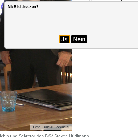
weiterhin viel Erfolg bei dessen 
Mit Bild drucken?
sich auf die weitere Zusammenarb
Ja
Nein
Foto: Daniel Sonanini
 Eichin und Sekretär des BAV Steven Hürlimann