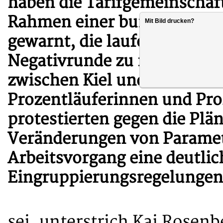
haben die Tarifgemeinschaf
Rahmen einer bundesweiten 
Mit Bild drucken?
gewarnt, die laufende Ein
Negativrunde zu machen. I
zwischen Kiel und München
Prozentläuferinnen und Proz
protestierten gegen die Plän
Veränderungen von Paramet
Arbeitsvorgang eine deutli
Eingruppierungsregelungen
sei, unterstrich Kai Rosen