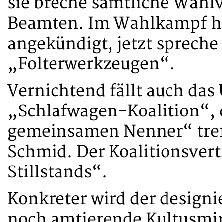
sie breche sämtliche Wahl
Beamten. Im Wahlkampf h
angekündigt, jetzt spreche
„Folterwerkzeugen“.
Vernichtend fällt auch das 
„Schlafwagen-Koalition“, d
gemeinsamen Nenner“ treff
Schmid. Der Koalitionsver
Stillstands“.
Konkreter wird der design
noch amtierende Kultusmin