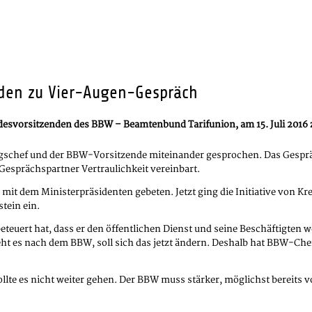
nden zu Vier-Augen-Gespräch
desvorsitzenden des BBW – Beamtenbund Tarifunion, am 15. Juli 2016 
ngschef und der BBW-Vorsitzende miteinander gesprochen. Das Gesprä
e Gesprächspartner Vertraulichkeit vereinbart.
mit dem Ministerpräsidenten gebeten. Jetzt ging die Initiative von 
tein ein.
uert hat, dass er den öffentlichen Dienst und seine Beschäftigten w
ht es nach dem BBW, soll sich das jetzt ändern. Deshalb hat BBW-Che
 sollte es nicht weiter gehen. Der BBW muss stärker, möglichst bereits