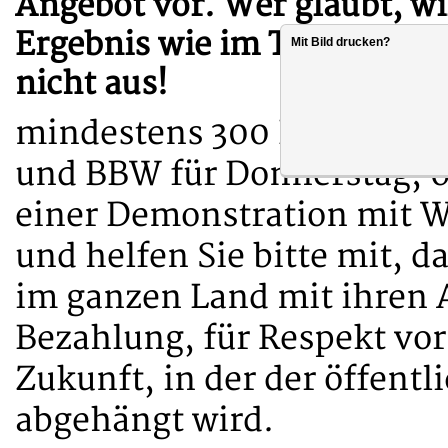
Angebot vor. Wer glaubt, w
Ergebnis wie im TVöD, irrt:
Mit Bild drucken?
nicht aus!
mindestens 300 Euro/Monat
und BBW für Donnerstag, 05
einer Demonstration mit Wa
und helfen Sie bitte mit, d
im ganzen Land mit ihren A
Bezahlung, für Respekt vor 
Zukunft, in der der öffentl
abgehängt wird.