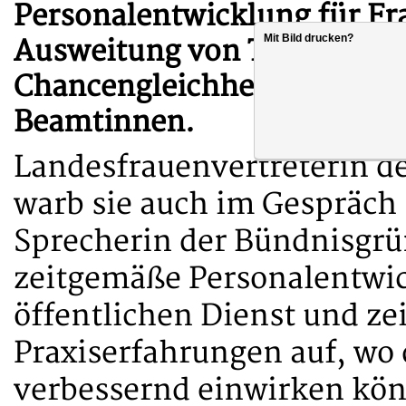
Personalentwicklung für Fra
Mit Bild drucken?
Ausweitung von Teilzeitang
Chancengleichheitsgesetz u
Beamtinnen.
Landesfrauenvertreterin d
warb sie auch im Gespräch 
Sprecherin der Bündnisgrü
zeitgemäße Personalentwic
öffentlichen Dienst und ze
Praxiserfahrungen auf, wo 
verbessernd einwirken kö