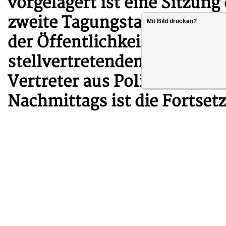
vorgelagert ist eine Sitzun
zweite Tagungstag beginnt f
Mit Bild drucken?
der Öffentlichkeitsveransta
stellvertretenden Minister
Vertreter aus Politik und V
Nachmittags ist die Fortset