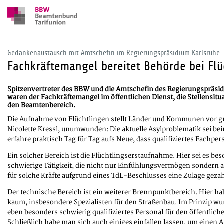
Gedankenaustausch mit Amtschefin im Regierungspräsidium Karlsruhe
Fachkräftemangel bereitet Behörde bei Fl
Spitzenvertreter des BBW und die Amtschefin des Regierungspräsi
waren der Fachkräftemangel im öffentlichen Dienst, die Stellensit
den Beamtenbereich.
Die Aufnahme von Flüchtlingen stellt Länder und Kommunen vor g
Nicolette Kressl, unumwunden: Die aktuelle Asylproblematik sei be
erfahre praktisch Tag für Tag aufs Neue, dass qualifiziertes Fachpe
Ein solcher Bereich ist die Flüchtlingserstaufnahme. Hier sei es b
schwierige Tätigkeit, die nicht nur Einfühlungsvermögen sondern 
für solche Kräfte aufgrund eines TdL-Beschlusses eine Zulage geza
Der technische Bereich ist ein weiterer Brennpunktbereich. Hier hab
kaum, insbesondere Spezialisten für den Straßenbau. Im Prinzip wun
eben besonders schwierig qualifiziertes Personal für den öffentliche
Schließlich habe man sich auch einiges einfallen lassen, um einen 