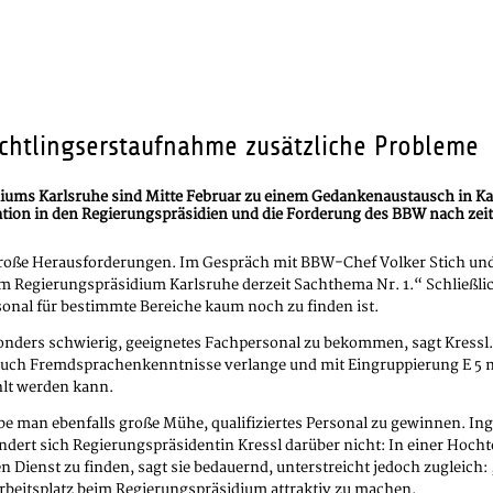
üchtlingserstaufnahme zusätzliche Probleme
diums Karlsruhe sind Mitte Februar zu einem Gedankenaustausch in 
uation in den Regierungspräsidien und die Forderung des BBW nach zei
roße Herausforderungen. Im Gespräch mit BBW-Chef Volker Stich un
im Regierungspräsidium Karlsruhe derzeit Sachthema Nr. 1.“ Schließlic
rsonal für bestimmte Bereiche kaum noch zu finden ist.
esonders schwierig, geeignetes Fachpersonal zu bekommen, sagt Kressl
auch Fremdsprachenkenntnisse verlange und mit Eingruppierung E 5 n
hlt werden kann.
e man ebenfalls große Mühe, qualifiziertes Personal zu gewinnen. Ingen
dert sich Regierungspräsidentin Kressl darüber nicht: In einer Hocht
n Dienst zu finden, sagt sie bedauernd, unterstreicht jedoch zugleich:
Arbeitsplatz beim Regierungspräsidium attraktiv zu machen.