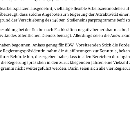
arbeitsplätzen ausgedehnt, vielfältige flexible Arbeitszeitmodelle au
t überzeugt, dass solche Angebote zur Steigerung der Attraktivität ein
rund der Verschiebung des 1480er-Stelleneinsparprogramms befristete 
esoldung bei der Suche nach Fachkräften negativ bemerkbar mache, be
vität des öffentlichen Diensts beiträgt. Allerdings seien die Auswirk
er haben begonnen. Anlass genug für BBW-Vorsitzenden Stich die Forde
ie Regierungspräsidentin nahm die Ausführungen zur Kenntnis, bekann
 ihrer Behörde hin, die ergeben habe, dass in allen Bereichen durchgäng
s die Regierungspräsidien in den zurückliegenden Jahren eine Vielzahl 
gramm nicht weitergeführt werden. Darin seien sich alle vier Regieru