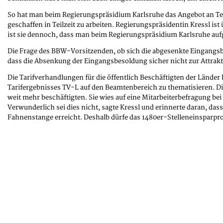
So hat man beim Regierungspräsidium Karlsruhe das Angebot an Tele
geschaffen in Teilzeit zu arbeiten. Regierungspräsidentin Kressl is
ist sie dennoch, dass man beim Regierungspräsidium Karlsruhe aufg
Die Frage des BBW-Vorsitzenden, ob sich die abgesenkte Eingangsb
dass die Absenkung der Eingangsbesoldung sicher nicht zur Attrakti
Die Tarifverhandlungen für die öffentlich Beschäftigten der Länd
Tarifergebnisses TV-L auf den Beamtenbereich zu thematisieren. D
weit mehr beschäftigten. Sie wies auf eine Mitarbeiterbefragung bei
Verwunderlich sei dies nicht, sagte Kressl und erinnerte daran, das
Fahnenstange erreicht. Deshalb dürfe das 1480er-Stelleneinsparpro