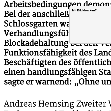
Arbeitsbedingungen demons
Mit Bild drucken?
Bei der anschließenden Ku
Schlossgarten warf BBW-Ch
Verhandlungsführern der TdL
Blockadehaltung bei den Ve
Funktionsfähigkeit des Land
Beschäftigten des öffentlic
einen handlungsfähigen Staa
sagte er warnend: „Ohne uns
Andreas Hemsing Zweiter V