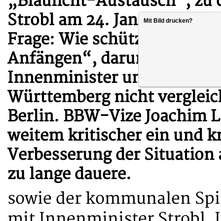
„Blaulicht-Austausch“, zu
Strobl am 24. Januar 2023 e
Mit Bild drucken?
Frage: Wie schützen wir die
Anfängen“, darum gehe es h
Innenminister und verwies d
Württemberg nicht vergleich
Berlin. BBW-Vize Joachim La
weitem kritischer ein und kri
Verbesserung der Situation 
zu lange dauere.
sowie der kommunalen Spi
mit Innenminister Strobl, 