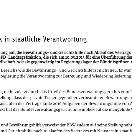
 in staatliche Verantwortung
ng auf, die Bewährungs- und Gerichtshilfe nach Ablauf des Vertrags 
SPD-Landtagsfraktion, die sich am 10.03.2015 für eine Überführung 
ellschaft, wie sie gegenwärtig im Regierungslager der Bündnisgrünen n
en Bereichs wie die Bewährungs- und Gerichtshilfe ist nicht neu. Er 
regierung die Verantwortung zur Betreuung und Wiedereingliederung vo
igt, nicht zuletzt durch das Urteil des Bundesverwaltungsgerichts v
tellung, dass der private Träger gegenüber verbeamteten Bewährungsh
m Auslaufen des Vertrags Ende 2016 Aufgaben der Bewährungshilfe von
t hat das Bundesverwaltungsgericht im Hinblick auf die mangelnde 
nd Bewährungshilfe verweist der BBW zudem auf seine Stellungnahme 
nd Gerichtshilfe nach Auslaufen des Vertrages mit Neustart in staatlic