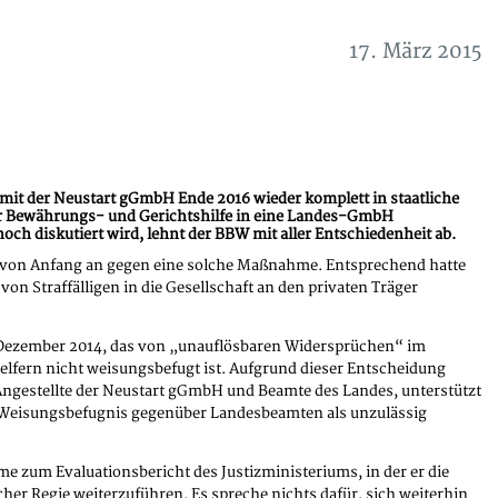
17. März 2015
mit der Neustart gGmbH Ende 2016 wieder komplett in staatliche
der Bewährungs- und Gerichtshilfe in eine Landes-GmbH
och diskutiert wird, lehnt der BBW mit aller Entschiedenheit ab.
war von Anfang an gegen eine solche Maßnahme. Entsprechend hatte
n Straffälligen in die Gesellschaft an den privaten Träger
om Dezember 2014, das von „unauflösbaren Widersprüchen“ im
elfern nicht weisungsbefugt ist. Aufgrund dieser Entscheidung
 Angestellte der Neustart gGmbH und Beamte des Landes, unterstützt
Weisungsbefugnis gegenüber Landesbeamten als unzulässig
zum Evaluationsbericht des Justizministeriums, in der er die
her Regie weiterzuführen. Es spreche nichts dafür, sich weiterhin