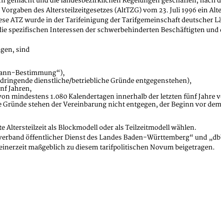
uch gemacht und die landesbezirklichen Regelungen geschaffen, nach d
aben des Altersteilzeitgesetzes (AltTZG) vom 23. Juli 1996 ein Alter
Diese ATZ wurde in der Tarifeinigung der Tarifgemeinschaft deutscher
um die spezifischen Interessen der schwerbehinderten Beschäftigten 
gen, sind
„Kann-Bestimmung“),
 dringende dienstliche/betriebliche Gründe entgegenstehen),
nf Jahren,
on mindestens 1.080 Kalendertagen innerhalb der letzten fünf Jahre v
 Gründe stehen der Vereinbarung nicht entgegen, der Beginn vor dem 
ltersteilzeit als Blockmodell oder als Teilzeitmodell wählen.
erband öffentlicher Dienst des Landes Baden-Württemberg“ und „dbb ta
einerzeit maßgeblich zu diesem tarifpolitischen Novum beigetragen.