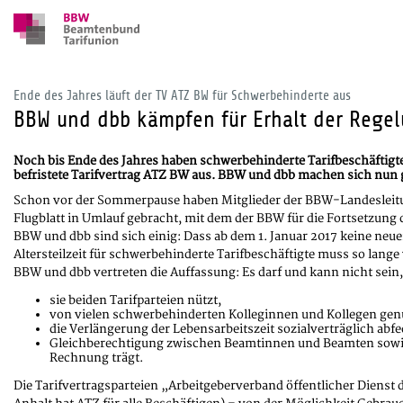
Ende des Jahres läuft der TV ATZ BW für Schwerbehinderte aus
BBW und dbb kämpfen für Erhalt der Rege
Noch bis Ende des Jahres haben schwerbehinderte Tarifbeschäftigte
befristete Tarifvertrag ATZ BW aus. BBW und dbb machen sich nun 
Schon vor der Sommerpause haben Mitglieder der BBW-Landesleitung
Flugblatt in Umlauf gebracht, mit dem der BBW für die Fortsetzung 
BBW und dbb sind sich einig: Dass ab dem 1. Januar 2017 keine ne
Altersteilzeit für schwerbehinderte Tarifbeschäftigte muss so lange
BBW und dbb vertreten die Auffassung: Es darf und kann nicht sein,
sie beiden Tarifparteien nützt,
von vielen schwerbehinderten Kolleginnen und Kollegen genu
die Verlängerung der Lebensarbeitszeit sozialverträglich abfe
Gleichberechtigung zwischen Beamtinnen und Beamten sowie 
Rechnung trägt.
Die Tarifvertragsparteien „Arbeitgeberverband öffentlicher Dienst