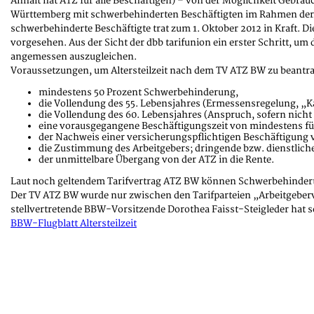
Anhalt hat ATZ für alle Beschäftigen) – von der Möglichkeit Gebra
Württemberg mit schwerbehinderten Beschäftigten im Rahmen der Vorg
schwerbehinderte Beschäftigte trat zum 1. Oktober 2012 in Kraft. 
vorgesehen. Aus der Sicht der dbb tarifunion ein erster Schritt, 
angemessen auszugleichen.
Voraussetzungen, um Altersteilzeit nach dem TV ATZ BW zu beantra
mindestens 50 Prozent Schwerbehinderung,
die Vollendung des 55. Lebensjahres (Ermessensregelung, 
die Vollendung des 60. Lebensjahres (Anspruch, sofern nicht
eine vorausgegangene Beschäftigungszeit von mindestens fü
der Nachweis einer versicherungspflichtigen Beschäftigung v
die Zustimmung des Arbeitgebers; dringende bzw. dienstliche
der unmittelbare Übergang von der ATZ in die Rente.
Laut noch geltendem Tarifvertrag ATZ BW können Schwerbehinderte A
Der TV ATZ BW wurde nur zwischen den Tarifparteien „Arbeitgeberv
stellvertretende BBW-Vorsitzende Dorothea Faisst-Steigleder hat s
BBW-Flugblatt Altersteilzeit