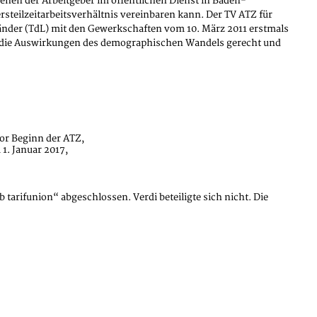
enen der Arbeitgeber im öffentlichen Dienst in Baden-
steilzeitarbeitsverhältnis vereinbaren kann. Der TV ATZ für
 Länder (TdL) mit den Gewerkschaften vom 10. März 2011 erstmals
und die Auswirkungen des demographischen Wandels gerecht und
or Beginn der ATZ,
1. Januar 2017,
rifunion“ abgeschlossen. Verdi beteiligte sich nicht. Die