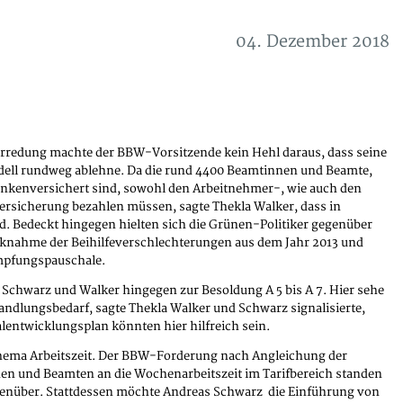
04. Dezember 2018
erredung machte der BBW-Vorsitzende kein Hehl daraus, dass seine
ell rundweg ablehne. Da die rund 4400 Beamtinnen und Beamte,
rankenversichert sind, sowohl den Arbeitnehmer-, wie auch den
ersicherung bezahlen müssen, sagte Thekla Walker, dass in
nd. Bedeckt hingegen hielten sich die Grünen-Politiker gegenüber
ahme der Beihilfeverschlechterungen aus dem Jahr 2013 und
mpfungspauschale.
h Schwarz und Walker hingegen zur Besoldung A 5 bis A 7. Hier sehe
ndlungsbedarf, sagte Thekla Walker und Schwarz signalisierte,
lentwicklungsplan könnten hier hilfreich sein.
ema Arbeitszeit. Der BBW-Forderung nach Angleichung der
n und Beamten an die Wochenarbeitszeit im Tarifbereich standen
egenüber. Stattdessen möchte Andreas Schwarz die Einführung von