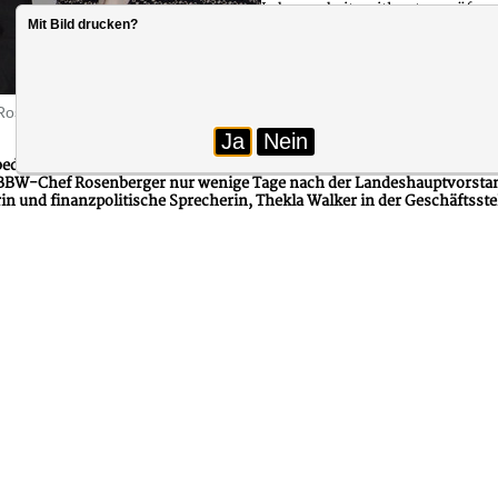
Lebensarbeitszeitkonten prüfen, e
Mit Bild drucken?
akzeptieren würde, wie BBW-Che
Foto: BBW
i Rosenberger mit dem Vorsitzenden der Landtagsfraktion Bündnis 90/D
Ja
Nein
 bedenklichen Besoldung in den Besoldungsgruppen A 5 bis A 7, das
BBW-Chef Rosenberger nur wenige Tage nach der Landeshauptvorstan
rin und finanzpolitische Sprecherin, Thekla Walker in der Geschäftsst