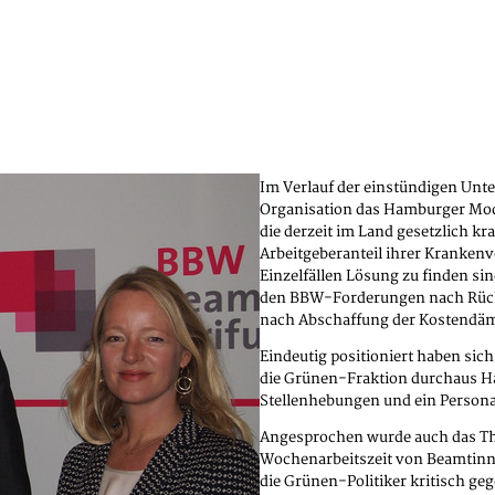
Im Verlauf der einstündigen Unt
Organisation das Hamburger Mod
die derzeit im Land gesetzlich k
Arbeitgeberanteil ihrer Krankenv
Einzelfällen Lösung zu finden si
den BBW-Forderungen nach Rückn
nach Abschaffung der Kostendä
Eindeutig positioniert haben sic
die Grünen-Fraktion durchaus Ha
Stellenhebungen und ein Persona
Angesprochen wurde auch das Th
Wochenarbeitszeit von Beamtinne
die Grünen-Politiker kritisch g