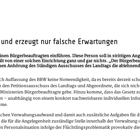
ig und erzeugt nur falsche Erwartungen
nen Bürgerbeauftragten einführen. Diese Person soll in strittigen An
 von einer solchen Einrichtung ganz und gar nichts. „Der Bürgerbeauft
chen Anhörung des Ständigen Ausschusses des Landtags die ablehnend
h Auffassung des BBW keine Notwendigkeit, da es bereits derzeit schon
für den Petitionsausschuss des Landtags und Abgeordnete, die sich n
n Ministerien Bürgerbeauftragte gebe. Hinzu komme, dass das Gesetz z
r – unabhängig von einem konkret nachweisbaren individuellen Info
ume.
ichen Verwaltungsaufwand und damit auch zusätzliche Aufgaben für die 
 die für die Angelegenheit zuständige Stelle innerhalb der Verwaltung 
en Personalsituation infolge der Flüchtlingsproblematik provokativ die 