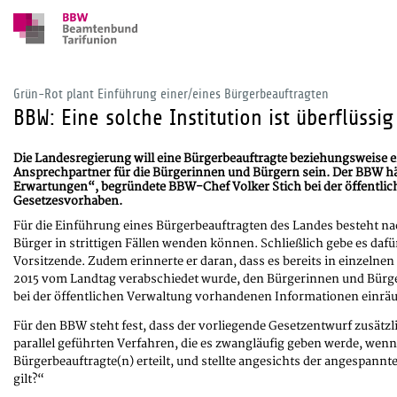
Grün-Rot plant Einführung einer/eines Bürgerbeauftragten
BBW: Eine solche Institution ist überflüss
Die Landesregierung will eine Bürgerbeauftragte beziehungsweise ei
Ansprechpartner für die Bürgerinnen und Bürgern sein. Der BBW hält
Erwartungen“, begründete BBW-Chef Volker Stich bei der öffentli
Gesetzesvorhaben.
Für die Einführung eines Bürgerbeauftragten des Landes besteht nac
Bürger in strittigen Fällen wenden können. Schließlich gebe es da
Vorsitzende. Zudem erinnerte er daran, dass es bereits in einzelne
2015 vom Landtag verabschiedet wurde, den Bürgerinnen und Bürge
bei der öffentlichen Verwaltung vorhandenen Informationen einrä
Für den BBW steht fest, dass der vorliegende Gesetzentwurf zusätzl
parallel geführten Verfahren, die es zwangläufig geben werde, wenn
Bürgerbeauftragte(n) erteilt, und stellte angesichts der angespannt
gilt?“