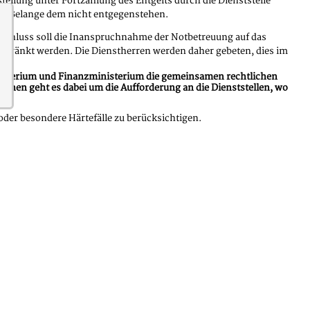
tellung unter Fortzahlung des Entgelts durch die Dienststelle
che Belange dem nicht entgegenstehen.
chluss soll die Inanspruchnahme der Notbetreuung auf das
chränkt werden. Die Dienstherren werden daher gebeten, dies im
terium und Finanzministerium die gemeinsamen rechtlichen
hen geht es dabei um die Aufforderung an die Dienststellen, wo
der besondere Härtefälle zu berücksichtigen.