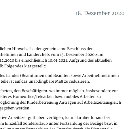
18. Dezember 2020
tlichen Hinweise ist der gemeinsame Beschluss der
chefinnen und Länderchefs vom 13. Dezember 2020 zum
.2020 bis einschließlich 10.01.2021. Aufgrund des aktuellen
 Folgendes klargestellt:
n des Landes (Beamtinnen und Beamten sowie Arbeitnehmerinnen
telle ist auf das unabdingbare Maß zu reduzieren.
gebeten, den Beschäftigten, wo immer möglich, insbesondere zur
iteres Homeoffice/Telearbeit bzw. mobiles Arbeiten zu
öglichung der Kinderbetreuung Anträgen auf Arbeitszeitausgleich
tgegeben werden.
sitive Arbeitszeitguthaben verfügen, kann darüber hinaus bei
m Einzelfall Sonderurlaub unter Fortzahlung der Bezüge bzw. in