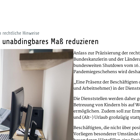
 rechtliche Hinweise
f unabdingbares Maß reduzieren
Anlass zur Präzisierung der rech
Bundeskanzlerin und der Länder
bundesweiten Shutdown vom 16.12
Pandemiegeschehens wird deshalb
„Eine Präsenz der Beschäftigte
und Arbeitnehmer) in der Diensts
Die Dienststellen werden daher 
Betreuung von Kindern bis auf We
ermöglichen. Zudem soll zur Erm
und (Alt-) Urlaub großzügig stat
Beschäftigten, die nicht über po
Vorliegen besonderer Umstände i