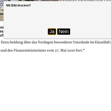
besonderen Härtefällen eine Freis
bewilligt werden, wenn dienstli
Mit Bild drucken?
Entsprechend dem genannten Bes
Foto: AdobeStock 334008948
dienstlich unabdingbare Maß bes
es Pandemiegeschehens in Baden-Württemberg haben das Innenminis
Ja
Nein
e sowie Tarifbeschäftigte vom 27. Mai 2020 präzisiert. Im Wesentlic
rbeiten zu ermöglichen.
 Entscheidung über das Vorliegen besonderer Umstände im Einzelfall o
 und des Finanzministeriums vom 27. Mai 2020 fort.“