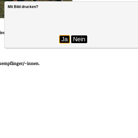
Mit Bild drucken?
Foto: Stefanie Probst
 Mittagspause des BDZ in Aalen statt. Beschäftigte aus allen Sachgebi
Ja
Nein
gsempfänger/-innen.