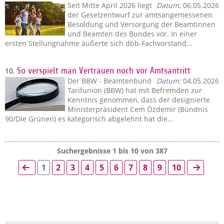
Seit Mitte April 2026 liegt
Datum:
06.05.2026
der Gesetzentwurf zur amtsangemessenen
Besoldung und Versorgung der Beamtinnen
und Beamten des Bundes vor. In einer
ersten Stellungnahme äußerte sich dbb-Fachvorstand…
10.
So verspielt man Vertrauen noch vor Amtsantritt
Der BBW - Beamtenbund
Datum:
04.05.2026
Tarifunion (BBW) hat mit Befremden zur
Kenntnis genommen, dass der designierte
Ministerpräsident Cem Özdemir (Bündnis
90/Die Grünen) es kategorisch abgelehnt hat die…
Suchergebnisse 1 bis 10 von 387
1
2
3
4
5
6
7
8
9
10